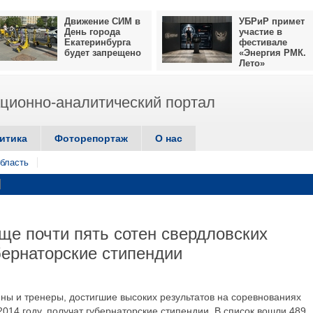
Движение СИМ в
УБРиР примет
День города
участие в
Екатеринбурга
фестивале
будет запрещено
«Энергия РМК.
Лето»
ионно-аналитический портал
итика
Фоторепортаж
О нас
бласть
ще почти пять сотен свердловских
бернаторские стипендии
ны и тренеры, достигшие высоких результатов на соревнованиях
014 году, получат губернаторские стипендии. В список вошли 489