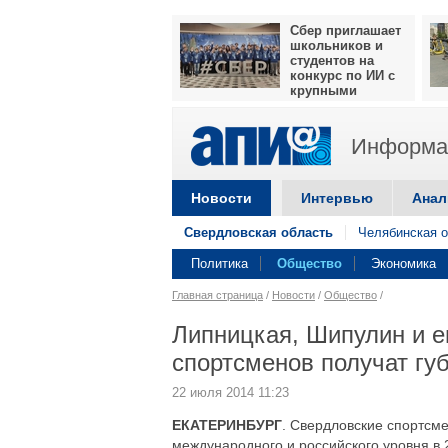
Сбер приглашает
школьников и
студентов на
конкурс по ИИ с
крупными
призами
Информац
Новости
Интервью
Анал
Свердловская область
Челябинская о
Политика
Общество
Экономика
Главная страница
/
Новости
/
Общество
/
Липницкая, Шипулин и е
спортсменов получат гу
22 июля 2014 11:23
ЕКАТЕРИНБУРГ
. Свердловские спортсме
международного и российского уровня в 2