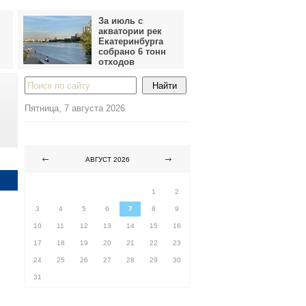
За июль с
акватории рек
Екатеринбурга
собрано 6 тонн
отходов
Пятница, 7 августа 2026
АВГУСТ 2026
ПН
ВТ
СР
ЧТ
ПТ
СБ
ВС
1
2
3
4
5
6
7
8
9
10
11
12
13
14
15
16
17
18
19
20
21
22
23
24
25
26
27
28
29
30
31