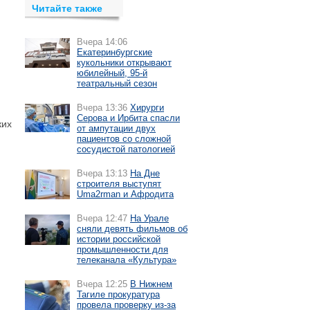
Читайте также
Вчера 14:06
Екатеринбургские
кукольники открывают
юбилейный, 95-й
театральный сезон
Вчера 13:36
Хирурги
Серова и Ирбита спасли
ких
от ампутации двух
пациентов со сложной
сосудистой патологией
Вчера 13:13
На Дне
строителя выступят
Uma2rman и Афродита
Вчера 12:47
На Урале
сняли девять фильмов об
истории российской
промышленности для
телеканала «Культура»
Вчера 12:25
В Нижнем
Тагиле прокуратура
провела проверку из-за