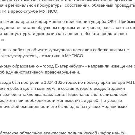
а и региональной прокуратуры, собственник, обязанный проводить
 АПИ в пресс-службе МУГИСО.
ая в министерство информация о причинении ущерба ОКН. Прибы
 здании госпиталя обрушены перекрытия и кровля, рассыпаются с
ется штукатурка и декоративная лепнина. Все это представляет
ан.
нных работ на объекте культурного наследия собственником не
 эксплуатируются», - отметили в МУГИСО.
льному образованию «город Екатеринбург» - направили извещение 
 об административном правонарушении.
авода был построен в 1824-1826 годах по проекту архитектора М.П
влял собой целый комплекс, в состав которого входили здания
 врачей, а также два павильона. Первоначально госпиталь был
, хотя при необходимости мог вместить и до 50. По уровню
ехнической оснащенности это было одно из лучших медицинских
дловское областное агентство политической информации».