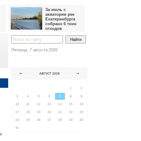
За июль с
акватории рек
Екатеринбурга
собрано 6 тонн
отходов
Пятница, 7 августа 2026
АВГУСТ 2026
ПН
ВТ
СР
ЧТ
ПТ
СБ
ВС
1
2
3
4
5
6
7
8
9
10
11
12
13
14
15
16
17
18
19
20
21
22
23
24
25
26
27
28
29
30
31
м