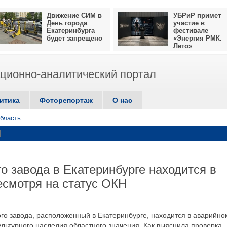
Движение СИМ в
УБРиР примет
День города
участие в
Екатеринбурга
фестивале
будет запрещено
«Энергия РМК.
Лето»
ионно-аналитический портал
итика
Фоторепортаж
О нас
бласть
о завода в Екатеринбурге находится в
есмотря на статус ОКН
ого завода, расположенный в Екатеринбурге, находится в аварийно
ультурного наследия областного значения. Как выяснила проверка