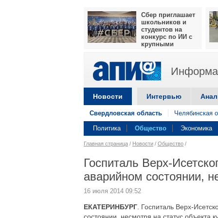
Сбер приглашает
школьников и
студентов на
конкурс по ИИ с
крупными
призами
Информац
Новости
Интервью
Анал
Свердловская область
Челябинская о
Политика
Общество
Экономика
Главная страница
/
Новости
/
Общество
/
Госпиталь Верх-Исетског
аварийном состоянии, н
16 июля 2014 09:52
ЕКАТЕРИНБУРГ
. Госпиталь Верх-Исетск
состоянии, несмотря на статус объекта к