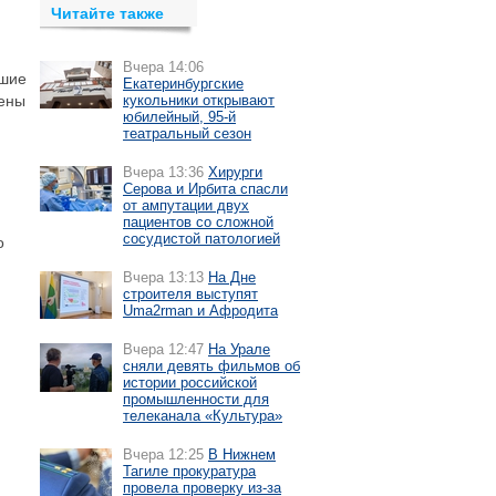
Читайте также
Вчера 14:06
вшие
Екатеринбургские
тены
кукольники открывают
юбилейный, 95-й
театральный сезон
Вчера 13:36
Хирурги
Серова и Ирбита спасли
от ампутации двух
пациентов со сложной
сосудистой патологией
о
Вчера 13:13
На Дне
строителя выступят
.
Uma2rman и Афродита
Вчера 12:47
На Урале
сняли девять фильмов об
истории российской
промышленности для
телеканала «Культура»
Вчера 12:25
В Нижнем
Тагиле прокуратура
провела проверку из-за