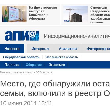
На Дне строителя
Строители
выступят
Свердловск
Uma2rman и
области ста
Афродита
зарабатыва
больше
Информационно-аналитич
Новости
Интервью
Аналитика
Фоторепорт
Свердловская область
Челябинская область
Политика
Общество
Экономика
Главная страница
/
Новости
/
Общество
/
Место, где обнаружили оста
семьи, включили в реестр 
10 июня 2014 13:11