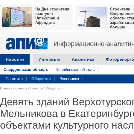
На Дне строителя
Строители
выступят
Свердловск
Uma2rman и
области ста
Афродита
зарабатыва
больше
Информационно-аналитич
Новости
Интервью
Аналитика
Фоторепорт
Свердловская область
Челябинская область
Политика
Общество
Экономика
Главная страница
/
Новости
/
Общество
/
Девять зданий Верхотурског
Мельникова в Екатеринбург
объектами культурного нас