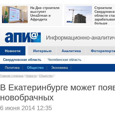
На Дне строителя
Строители
выступят
Свердловск
Uma2rman и
области ста
Афродита
зарабатыва
больше
Информационно-аналитич
Новости
Интервью
Аналитика
Фоторепорт
Свердловская область
Челябинская область
Политика
Общество
Экономика
Главная страница
/
Новости
/
Общество
/
В Екатеринбурге может поя
новобрачных
6 июня 2014 12:35