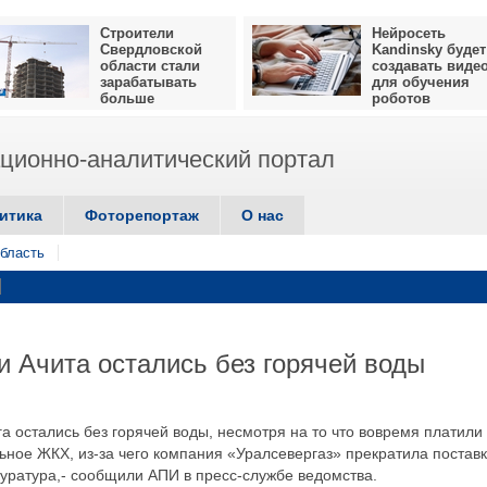
Строители
Нейросеть
Свердловской
Kandinsky будет
области стали
создавать виде
зарабатывать
для обучения
больше
роботов
ионно-аналитический портал
итика
Фоторепортаж
О нас
бласть
и Ачита остались без горячей воды
га остались без горячей воды, несмотря на то что вовремя платили
ное ЖКХ, из-за чего компания «Уралсевергаз» прекратила постав
куратура,- сообщили АПИ в пресс-службе ведомства.