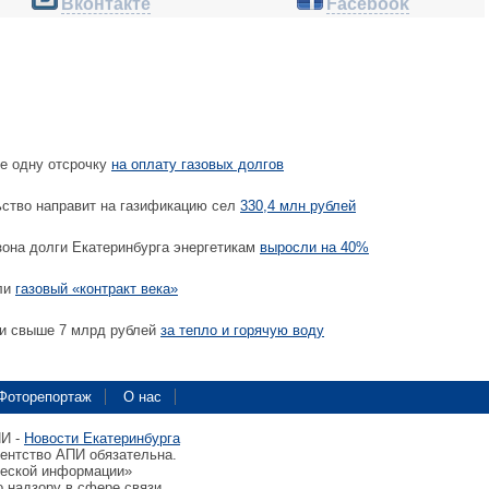
Вконтакте
Facebook
е одну отсрочку
на оплату газовых долгов
ство направит на газификацию сел
330,4 млн рублей
зона долги Екатеринбурга энергетикам
выросли на 40%
ли
газовый «контракт века»
и свыше 7 млрд рублей
за тепло и горячую воду
Фоторепортаж
О нас
ПИ -
Новости Екатеринбурга
гентство АПИ обязательна.
ческой информации»
 надзору в сфере связи,