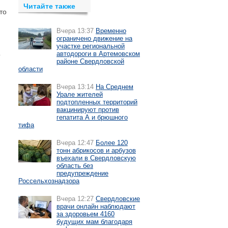
Читайте также
то
Вчера 13:37
Временно
ограничено движение на
участке региональной
автодороги в Артемовском
о
районе Свердловской
области
Вчера 13:14
На Среднем
Урале жителей
подтопленных территорий
вакцинируют против
гепатита А и брюшного
тифа
Вчера 12:47
Более 120
тонн абрикосов и арбузов
въехали в Свердловскую
область без
предупреждение
Россельхознадзора
Вчера 12:27
Свердловские
врачи онлайн наблюдают
за здоровьем 4160
будущих мам благодаря