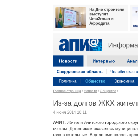
На Дне строителя
выступят
Uma2rman и
Афродита
Информац
Новости
Интервью
Анал
Свердловская область
Челябинская о
Политика
Общество
Экономика
Главная страница
/
Новости
/
Общество
/
Из-за долгов ЖКХ жител
4 июня 2014 18:11
АЧИТ
. Жители Ачитского городского окру
счетам. Должником оказалось муниципаль
газа в котельные. В дело вмешалась про