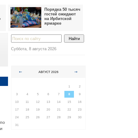
Порядка 50 тысяч
гостей ожидают
о
на Ирбитской
ярмарке
Суббота, 8 августа 2026
АВГУСТ 2026
ПН
ВТ
СР
ЧТ
ПТ
СБ
ВС
1
2
3
4
5
6
7
8
9
10
11
12
13
14
15
16
17
18
19
20
21
22
23
24
25
26
27
28
29
30
 по
31
ки