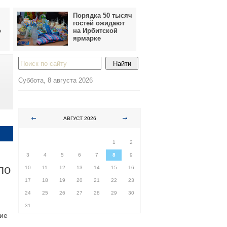
Порядка 50 тысяч
гостей ожидают
о
на Ирбитской
ярмарке
Суббота, 8 августа 2026
АВГУСТ 2026
ПН
ВТ
СР
ЧТ
ПТ
СБ
ВС
1
2
3
4
5
6
7
8
9
ло
10
11
12
13
14
15
16
17
18
19
20
21
22
23
24
25
26
27
28
29
30
31
шие