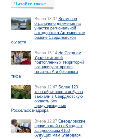
Читайте также
Вчера 13:37
Временно
ограничено движение на
участке региональной
автодороги в Артемовском
районе Свердловской
области
к
Вчера 13:14
На Среднем
Урале жителей
подтопленных территорий
вакцинируют против
гепатита А и брюшного
тифа
Вчера 12:47
Более 120
тонн абрикосов и арбузов
въехали в Свердловскую
область без
предупреждение
Россельхознадзора
Вчера 12:27
Свердловские
врачи онлайн наблюдают
за здоровьем 4160
будущих мам благодаря