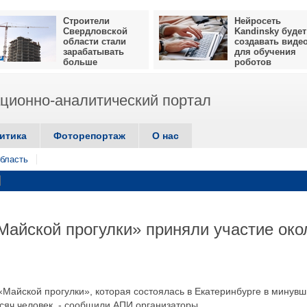
Строители
Нейросеть
Свердловской
Kandinsky будет
области стали
создавать виде
зарабатывать
для обучения
больше
роботов
ионно-аналитический портал
итика
Фоторепортаж
О нас
бласть
Майской прогулки» приняли участие око
«Майской прогулки», которая состоялась в Екатеринбурге в минув
сяч человек, - сообщили АПИ организаторы.