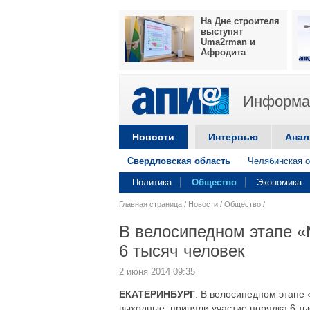
На Дне строителя
выступят
Uma2rman и
Афродита
Информац
Новости
Интервью
Анал
Свердловская область
Челябинская о
Политика
Общество
Экономика
Главная страница
/
Новости
/
Общество
/
В велосипедном этапе «
6 тысяч человек
2 июня 2014 09:35
ЕКАТЕРИНБУРГ
. В велосипедном этапе 
выходные, приняли участие порядка 6 ты