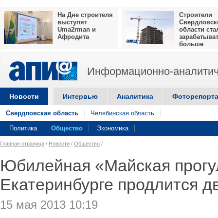
На Дне строителя
Строители
выступят
Свердловск
Uma2rman и
области ста
Афродита
зарабатыва
больше
Информационно-аналитич
Новости
Интервью
Аналитика
Фоторепорт
Свердловская область
Челябинская область
Политика
Общество
Экономика
Главная страница
/
Новости
/
Общество
/
Юбилейная «Майская прогу
Екатеринбурге продлится д
15 мая 2013 10:19