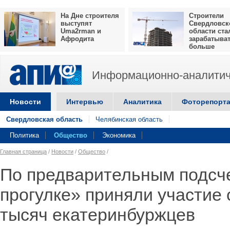
На Дне строителя
Строители
выступят
Свердловск
Uma2rman и
области ста
Афродита
зарабатыва
больше
Информационно-аналитич
Новости
Интервью
Аналитика
Фоторепорт
Свердловская область
Челябинская область
Политика
Общество
Экономика
Главная страница
/
Новости
/
Общество
/
По предварительным подсч
прогулке» приняли участие
тысяч екатеринбуржцев