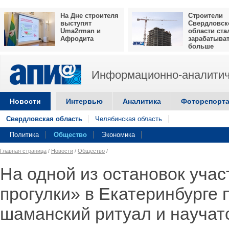
На Дне строителя
Строители
выступят
Свердловск
Uma2rman и
области ста
Афродита
зарабатыва
больше
Информационно-аналитич
Новости
Интервью
Аналитика
Фоторепорт
Свердловская область
Челябинская область
Политика
Общество
Экономика
Главная страница
/
Новости
/
Общество
/
На одной из остановок уча
прогулки» в Екатеринбурге 
шаманский ритуал и научат