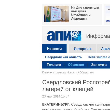
На Дне строителя
выступят
Uma2rman и
Афродита
Информац
Новости
Интервью
Анал
Свердловская область
Челябинская о
Политика
Общество
Экономика
Главная страница
/
Новости
/
Общество
/
Свердловский Роспотреб
лагерей от клещей
23 мая 2014 15:57
ЕКАТЕРИНБУРГ
. Свердловские санитарн
противоклещевую обработку. Уже выявл