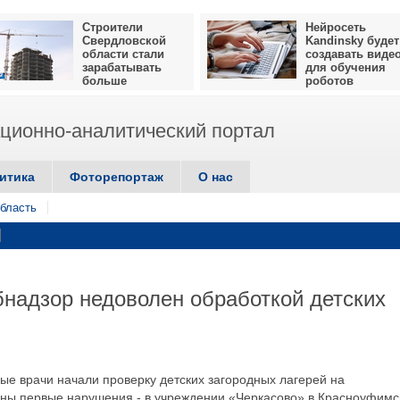
Строители
Нейросеть
Свердловской
Kandinsky будет
области стали
создавать виде
зарабатывать
для обучения
больше
роботов
ионно-аналитический портал
итика
Фоторепортаж
О нас
бласть
надзор недоволен обработкой детских
ые врачи начали проверку детских загородных лагерей на
ены первые нарушения - в учреждении «Черкасово» в Красноуфим