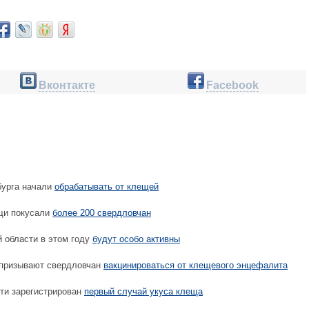
Вконтакте
Facebook
бурга начали
обрабатывать от клещей
щи покусали
более 200 свердловчан
 области в этом году
будут особо активны
 призывают свердловчан
вакцинироваться от клещевого энцефалита
ти зарегистрирован
первый случай укуса клеща