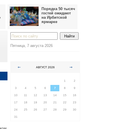
Порядка 50 тысяч
гостей ожидают
о
на Ирбитской
ярмарке
Пятница, 7 августа 2026
АВГУСТ 2026
ПН
ВТ
СР
ЧТ
ПТ
СБ
ВС
1
2
3
4
5
6
7
8
9
10
11
12
13
14
15
16
17
18
19
20
21
22
23
24
25
26
27
28
29
30
31
ском