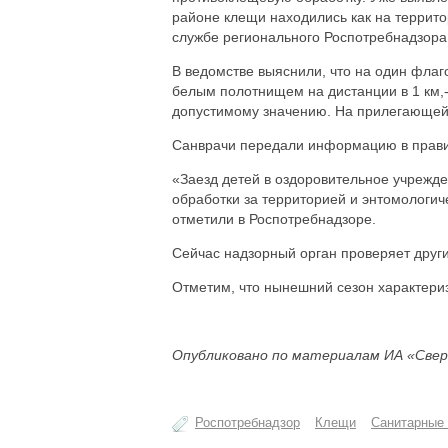
районе клещи находились как на территор
службе регионального Роспотребнадзора
В ведомстве выяснили, что на один фла
белым полотнищем на дистанции в 1 км,-
допустимому значению. На прилегающей 
Санврачи передали информацию в правит
«Заезд детей в оздоровительное учрежд
обработки за территорией и энтомологич
отметили в Роспотребнадзоре.
Сейчас надзорный орган проверяет друг
Отметим, что нынешний сезон характери
Опубликовано по материалам ИА «Свер
Роспотребнадзор
Клещи
Санитарные 