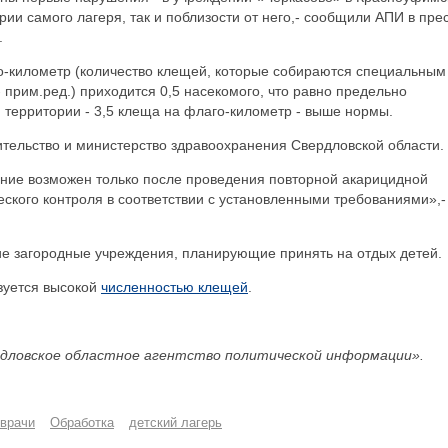
ии самого лагеря, так и поблизости от него,- сообщили АПИ в прес
.
го-километр (количество клещей, которые собираются специальным
 прим.ред.) приходится 0,5 насекомого, что равно предельно
территории - 3,5 клеща на флаго-километр - выше нормы.
ельство и министерство здравоохранения Свердловской области.
ение возможен только после проведения повторной акарицидной
еского контроля в соответствии с установленными требованиями»,-
ие загородные учреждения, планирующие принять на отдых детей.
зуется высокой
численностью клещей
.
дловское областное агентство политической информации».
врачи
Обработка
детский лагерь