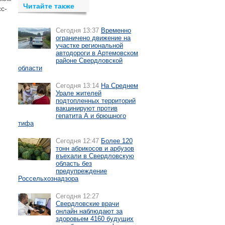
Читайте также
с-
Сегодня 13:37
Временно
ограничено движение на
участке региональной
автодороги в Артемовском
районе Свердловской
области
Сегодня 13:14
На Среднем
Урале жителей
подтопленных территорий
вакцинируют против
гепатита А и брюшного
тифа
Сегодня 12:47
Более 120
тонн абрикосов и арбузов
въехали в Свердловскую
область без
предупреждение
Россельхознадзора
Сегодня 12:27
Свердловские врачи
онлайн наблюдают за
здоровьем 4160 будущих