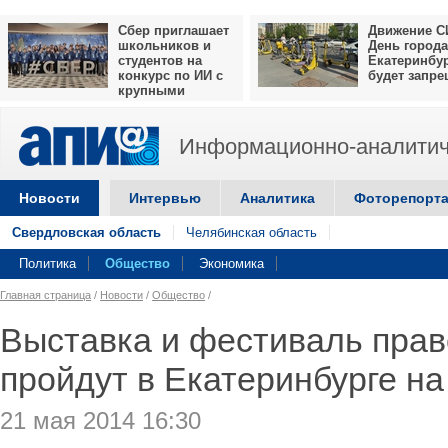
Сбер приглашает
Движение С
школьников и
День города
студентов на
Екатеринбу
конкурс по ИИ с
будет запр
крупными
призами
Информационно-аналитич
Новости
Интервью
Аналитика
Фоторепорт
Свердловская область
Челябинская область
Политика
Общество
Экономика
Главная страница
/
Новости
/
Общество
/
Выставка и фестиваль прав
пройдут в Екатеринбурге на
21 мая 2014 16:30