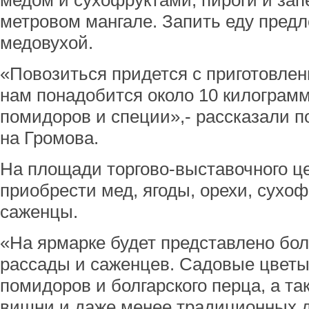
медом и сухофруктами, пироги и запе
метровом мангале. Запить еду предл
медовухой.
«Повозиться придется с приготовле
нам понадобится около 10 килограм
помидоров и специи»,- рассказали п
на Громова.
На площади торгово-выставочного ц
приобрести мед, ягоды, орехи, сухо
саженцы.
«На ярмарке будет представлено бол
рассады и саженцев. Садовые цветы
помидоров и болгарского перца, а т
вишни и даже менее традиционных 