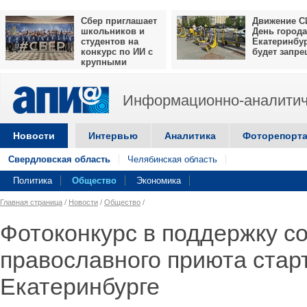
Сбер приглашает
Движение С
школьников и
День города
студентов на
Екатеринбу
конкурс по ИИ с
будет запр
крупными
призами
Информационно-аналитич
Новости
Интервью
Аналитика
Фоторепорт
Свердловская область
Челябинская область
Политика
Общество
Экономика
Главная страница
/
Новости
/
Общество
/
Фотоконкурс в поддержку со
православного приюта стар
Екатеринбурге