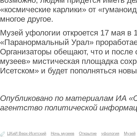
возможно, людям придется иметь де
«космические карлики» от «гуманои
многое другое.
Музей уфологии откроется 17 мая в 1
«Паранормальный Урал» проработает
Организаторы обещают, что и после
музеев» мистическая площадка сохр
Исетском» и будет пополняться нов
Опубликовано по материалам ИА «
агентство политической информац
ЦКиИ Верх-Исетский
Ночь музеев
Открытие
уфология
Музей