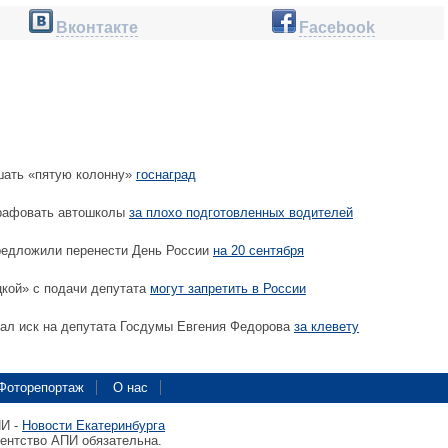
Вконтакте
Facebook
шать «пятую колонну»
госнаград
рафовать автошколы
за плохо подготовленных водителей
едложили перенести День России
на 20 сентября
кой» с подачи депутата
могут запретить в России
ал иск на депутата Госдумы Евгения Федорова
за клевету
Фоторепортаж
О нас
ПИ -
Новости Екатеринбурга
гентство АПИ обязательна.