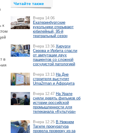
Читайте также
л
Вчера 14:06
Екатеринбургские
 к
кукольники открывают
ктом
юбилейный, 95-й
театральный сезон
щей
Вчера 13:36
Хирурги
Серова и Ирбита спасли
от ампутации двух
т в
пациентов со сложной
сосудистой патологией
ения
Вчера 13:13
На Дне
строителя выступят
Uma2rman и Афродита
Вчера 12:47
На Урале
сняли девять фильмов об
истории российской
промышленности для
телеканала «Культура»
Вчера 12:25
В Нижнем
Тагиле прокуратура
провела проверку из-за