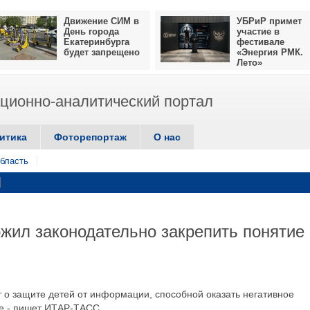
Движение СИМ в
УБРиР примет
День города
участие в
Екатеринбурга
фестивале
будет запрещено
«Энергия РМК.
Лето»
ионно-аналитический портал
итика
Фоторепортаж
О нас
бласть
жил законодательно закрепить понятие
т о защите детей от информации, способной оказать негативное
ие,- пишет ИТАР-ТАСС.