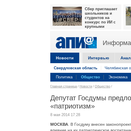
Сбер приглашает
школьников и
студентов на
конкурс по ИИ с
крупными
призами
Информац
Новости
Интервью
Анал
Свердловская область
Челябинская о
Политика
Общество
Экономика
Главная страница
/
Новости
/
Общество
/
Депутат Госдумы предло
«патриотизм»
8 мая 2014 17:28
МОСКВА
. В Госдуму внесен законопроек
влияние на их патриотическое воспитан