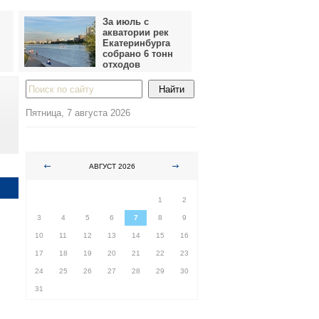
За июль с
акватории рек
Екатеринбурга
собрано 6 тонн
отходов
Пятница, 7 августа 2026
АВГУСТ 2026
ПН
ВТ
СР
ЧТ
ПТ
СБ
ВС
1
2
3
4
5
6
7
8
9
10
11
12
13
14
15
16
17
18
19
20
21
22
23
24
25
26
27
28
29
30
31