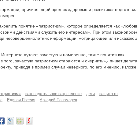
нформации, причиняющей вред их здоровью и развитию» подготови
номарев.
крепить понятие «патриотизм», которое определяется как «любовь
 своими действиями служить его интересам». При этом законопрое
реди несовершеннолетних информации, «отрицающей или искажаю
 Интернете путают, зачастую и намеренно, такие понятия как
 того, зачастую патриотизм стараются и очернить»,- пишет депута
оекту, приводя в пример случаи неверного, по его мнению, излож
патриотизм»
законодательное закрепление
дети
защита от
ие
Единая Россия
Аркадий Пономарев