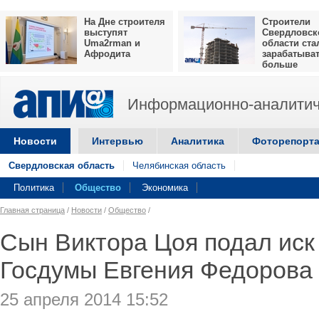
На Дне строителя
Строители
выступят
Свердловск
Uma2rman и
области ста
Афродита
зарабатыва
больше
Информационно-аналитич
Новости
Интервью
Аналитика
Фоторепорт
Свердловская область
Челябинская область
Политика
Общество
Экономика
Главная страница
/
Новости
/
Общество
/
Сын Виктора Цоя подал иск
Госдумы Евгения Федорова 
25 апреля 2014 15:52