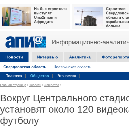
На Дне строителя
Строители
выступят
Свердловск
Uma2rman и
области ста
Афродита
зарабатыва
больше
Информационно-аналитич
Новости
Интервью
Аналитика
Фоторепорт
Свердловская область
Челябинская область
Политика
Общество
Экономика
Главная страница
/
Новости
/
Общество
/
Вокруг Центрального стади
установят около 120 видео
футболу