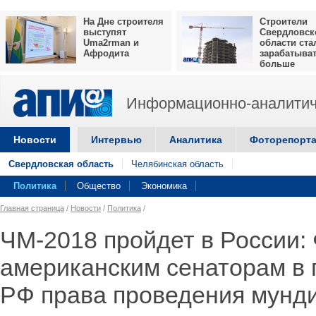
На Дне строителя
Строители
выступят
Свердловск
Uma2rman и
области ста
Афродита
зарабатыва
больше
Информационно-аналитич
Новости
Интервью
Аналитика
Фоторепорт
Свердловская область
Челябинская область
Политика
Общество
Экономика
Главная страница
/
Новости
/
Политика
/
ЧМ-2018 пройдет в России:
американским сенаторам в 
РФ права проведения мунд