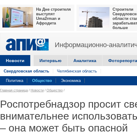
На Дне строителя
Строители
выступят
Свердловск
Uma2rman и
области ста
Афродита
зарабатыва
больше
Информационно-аналитич
Новости
Интервью
Аналитика
Фоторепорт
Свердловская область
Челябинская область
Политика
Общество
Экономика
Главная страница
/
Новости
/
Общество
/
Роспотребнадзор просит св
внимательнее использовать
– она может быть опасной