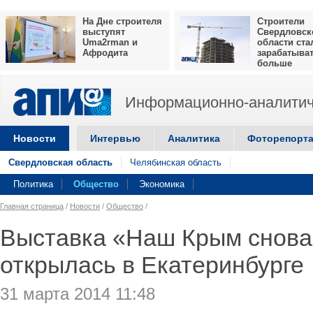
На Дне строителя
Строители
выступят
Свердловск
Uma2rman и
области ста
Афродита
зарабатыва
больше
Информационно-аналитич
Новости
Интервью
Аналитика
Фоторепорт
Свердловская область
Челябинская область
Политика
Общество
Экономика
Главная страница
/
Новости
/
Общество
/
Выставка «Наш Крым снова 
открылась в Екатеринбурге
31 марта 2014 11:48