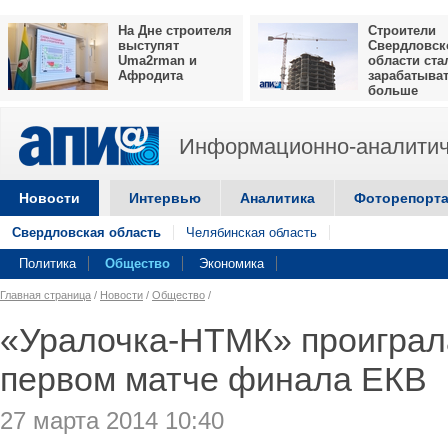
На Дне строителя
Строители
выступят
Свердловск
Uma2rman и
области ста
Афродита
зарабатыва
больше
Информационно-аналитич
Новости
Интервью
Аналитика
Фоторепорт
Свердловская область
Челябинская область
Политика
Общество
Экономика
Главная страница
/
Новости
/
Общество
/
«Уралочка-НТМК» проиграл
первом матче финала ЕКВ
27 марта 2014 10:40