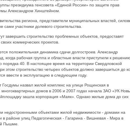
уппы президиума генсовета «Единой России» по защите прав
думы Александром Хинштейном.
вительства региона, представители муниципальных властей, силов
же сами участники долевого строительства.
гут завершить строительство проблемных объектов, предоставят
 своих коммерческих проектов.
ется положительная динамика сдачи долгостроев. Александр
ад, когда рабочая группа и областные власти приступили к решени
о порядка 40. В настоящее время на территории Свердловской
При этом строительство четырех объектов должно завершиться до к
ся ввести в эксплуатацию в следующем году.
 Госдумы назвал жилой комплекс на улице Рощинская в
о многоквартирных домов в 2006 и 2007 годах начала ЗАО «УК Нов
ройплощадку зашла корпорация «Маяк». Однако жилые дома до сих
ми недостроенными объектами жилой недвижимости - домами на
и в районе улиц Педагогическая - Гагарина - Вишневая - Мира в
ей Пышме.