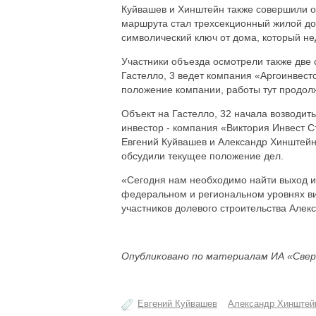
Куйвашев и Хинштейн также совершили о
маршрута стал трехсекционный жилой д
символический ключ от дома, который н
Участники объезда осмотрели также две 
Гастелло, 3 ведет компания «Аргоинвест
положение компании, работы тут продо
Объект на Гастелло, 32 начала возводит
инвестор - компания «Виктория Инвест С
Евгений Куйвашев и Александр Хинштей
обсудили текущее положение дел.
«Сегодня нам необходимо найти выход и
федеральном и региональном уровнях вид
участников долевого строительства Алек
Опубликовано по материалам ИА «Свер
Евгений Куйвашев
Александр Хинштей