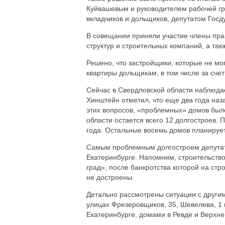
Куйвашевым и руководителем рабочей гр
вкладчиков и дольщиков, депутатом Гос
В совещании приняли участие члены пра
структур и строительных компаний, а так
Решено, что застройщики, которые не мо
квартиры дольщикам, в том числе за счет
Сейчас в Свердловской области наблюда
Хинштейн отметил, что еще два года наз
этих вопросов, «проблемных» домов был
области остается всего 12 долгостроев. 
года. Остальные восемь домов планирует
Самым проблемным долгостроем депутат
Екатеринбурге. Напомним, строительств
град», после банкротства которой на ст
не достроены.
Детально рассмотрены ситуации с други
улицах Фрезеровщиков, 35, Шевелева, 1 
Екатеринбурге, домами в Ревде и Верхн