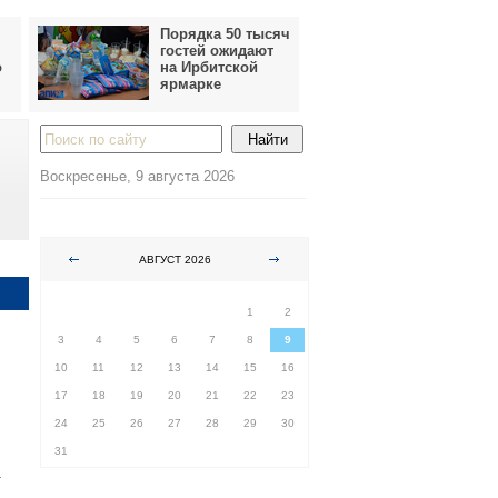
Порядка 50 тысяч
гостей ожидают
о
на Ирбитской
ярмарке
Воскресенье, 9 августа 2026
АВГУСТ 2026
ПН
ВТ
СР
ЧТ
ПТ
СБ
ВС
1
2
3
4
5
6
7
8
9
10
11
12
13
14
15
16
17
18
19
20
21
22
23
24
25
26
27
28
29
30
31
.