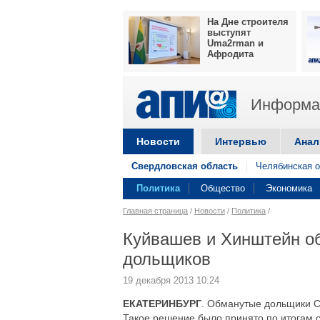
На Дне строителя
выступят
Uma2rman и
Афродита
Информац
Новости
Интервью
Анал
Свердловская область
Челябинская о
Политика
Общество
Экономика
Главная страница
/
Новости
/
Политика
/
Куйвашев и Хинштейн о
дольщиков
19 декабря 2013 10:24
ЕКАТЕРИНБУРГ
. Обманутые дольщики С
Такое решение было принято по итогам 