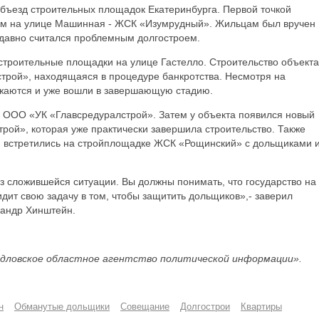
бъезд строительных площадок Екатеринбурга. Первой точкой
ом на улице Машинная - ЖСК «Изумрудный». Жильцам был вручен
едавно считался проблемным долгостроем.
строительные площадки на улице Гастелло. Строительство объекта
строй», находящаяся в процедуре банкротства. Несмотря на
лжаются и уже вошли в завершающую стадию.
ь ООО «УК «Главсредуралстрой». Затем у объекта появился новый
трой», которая уже практически завершила строительство. Также
н встретились на стройплощадке ЖСК «Рощинский» с дольщиками 
з сложившейся ситуации. Вы должны понимать, что государство на
ит свою задачу в том, чтобы защитить дольщиков»,- заверил
сандр Хинштейн.
дловское областное агентство политической информации».
н
Обманутые дольщики
Совещание
Долгострои
Квартиры