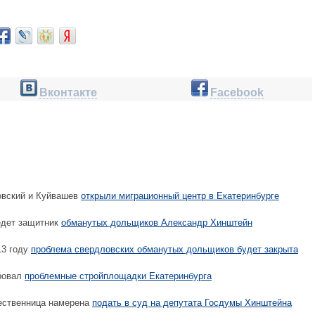
Вконтакте
Facebook
вский и Куйвашев
открыли миграционный центр в Екатеринбурге
едет защитник
обманутых дольщиков Александр Хинштейн
13 году
проблема свердловских обманутых дольщиков будет закрыта
ровал
проблемные стройплощадки Екатеринбурга
ственница намерена
подать в суд на депутата Госдумы Хинштейна