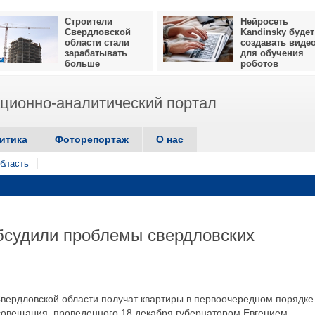
Строители
Нейросеть
Свердловской
Kandinsky будет
области стали
создавать виде
зарабатывать
для обучения
больше
роботов
ионно-аналитический портал
итика
Фоторепортаж
О нас
бласть
бсудили проблемы свердловских
вердловской области получат квартиры в первоочередном порядке
совещания, проведенного 18 декабря губернатором Евгением