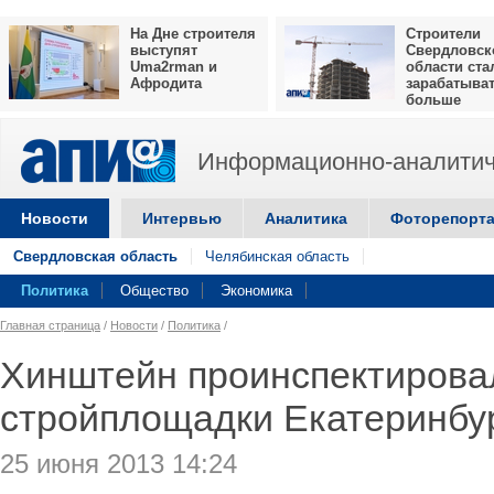
На Дне строителя
Строители
выступят
Свердловск
Uma2rman и
области ста
Афродита
зарабатыва
больше
Информационно-аналитич
Новости
Интервью
Аналитика
Фоторепорт
Свердловская область
Челябинская область
Политика
Общество
Экономика
Главная страница
/
Новости
/
Политика
/
Хинштейн проинспектирова
стройплощадки Екатеринбу
25 июня 2013 14:24