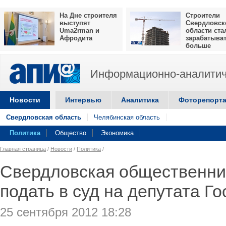
На Дне строителя
Строители
выступят
Свердловск
Uma2rman и
области ста
Афродита
зарабатыва
больше
Информационно-аналитич
Новости
Интервью
Аналитика
Фоторепорт
Свердловская область
Челябинская область
Политика
Общество
Экономика
Главная страница
/
Новости
/
Политика
/
Свердловская общественни
подать в суд на депутата 
25 сентября 2012 18:28