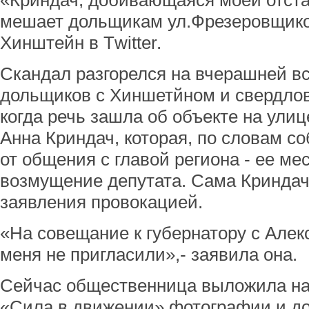
«Криндач, добивающаяся моей отстав
мешает дольщикам ул.Фрезеровщиков
Хинштейн в Тwitter.
Скандал разгорелся на вчерашней в
дольщиков с Хиншетйном и свердлов
когда речь зашла об объекте на улиц
Анна Криндач, которая, по словам с
от общения с главой региона - ее ме
возмущение депутата. Сама Криндач
заявления провокацией.
«На совещание к губернатору с Але
меня не пригласили»,- заявила она.
Сейчас общественница выложила на
«Сила в движении» фотографии и до