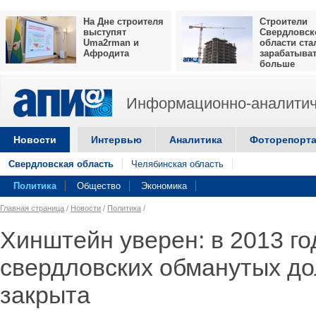
На Дне строителя
Строители
выступят
Свердловск
Uma2rman и
области ста
Афродита
зарабатыва
больше
Информационно-аналитич
Новости
Интервью
Аналитика
Фоторепорт
Свердловская область
Челябинская область
Политика
Общество
Экономика
Главная страница
/
Новости
/
Политика
/
Хинштейн уверен: в 2013 г
свердловских обманутых до
закрыта