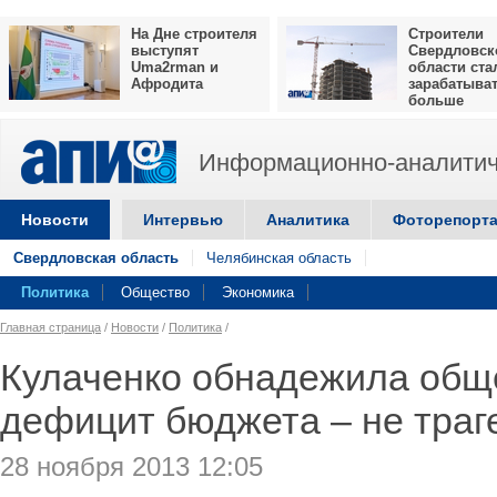
На Дне строителя
Строители
выступят
Свердловск
Uma2rman и
области ста
Афродита
зарабатыва
больше
Информационно-аналитич
Новости
Интервью
Аналитика
Фоторепорт
Свердловская область
Челябинская область
Политика
Общество
Экономика
Главная страница
/
Новости
/
Политика
/
Кулаченко обнадежила общ
дефицит бюджета – не траг
28 ноября 2013 12:05