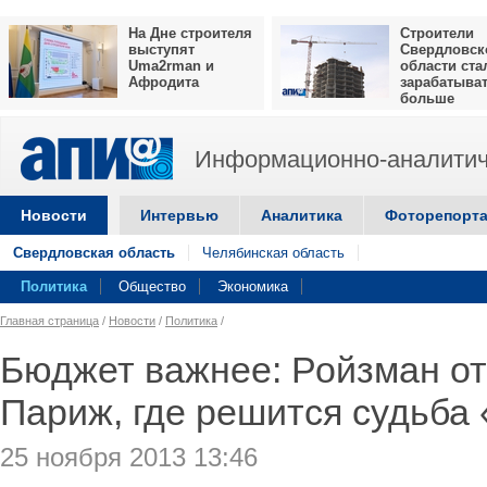
На Дне строителя
Строители
выступят
Свердловск
Uma2rman и
области ста
Афродита
зарабатыва
больше
Информационно-аналитич
Новости
Интервью
Аналитика
Фоторепорт
Свердловская область
Челябинская область
Политика
Общество
Экономика
Главная страница
/
Новости
/
Политика
/
Бюджет важнее: Ройзман от
Париж, где решится судьба
25 ноября 2013 13:46