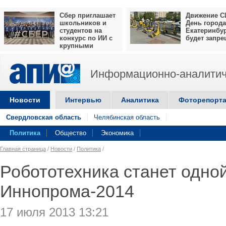
Сбер приглашает
Движение С
школьников и
День города
студентов на
Екатеринбу
конкурс по ИИ с
будет запр
крупными
призами
Информационно-аналитич
Новости
Интервью
Аналитика
Фоторепорт
Свердловская область
Челябинская область
Политика
Общество
Экономика
Главная страница
/
Новости
/
Политика
/
Робототехника станет одной
Иннопрома-2014
17 июля 2013 13:21