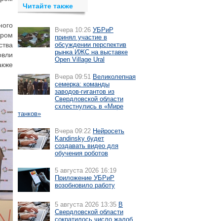
Читайте также
ного
Вчера 10:26
УБРиР
пром
принял участие в
ства
обсуждении перспектив
рынка ИЖС на выставке
овли
Open Village Ural
акже
Вчера 09:51
Великолепная
семерка: команды
заводов-гигантов из
Свердловской области
схлестнулись в «Мире
танков»
Вчера 09:22
Нейросеть
Kandinsky будет
создавать видео для
обучения роботов
5 августа 2026 16:19
Приложение УБРиР
возобновило работу
5 августа 2026 13:35
В
Свердловской области
сократилось число жалоб