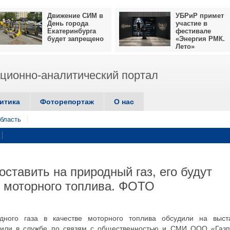
Движение СИМ в
УБРиР примет
День города
участие в
Екатеринбурга
фестивале
будет запрещено
«Энергия РМК.
Лето»
ионно-аналитический портал
итика
Фоторепортаж
О нас
бласть
ставить на природный газ, его будут
е моторного топлива. ФОТО
ного газа в качестве моторного топлива обсудили на выст
или в службе по связям с общественностью и СМИ ООО «Газ