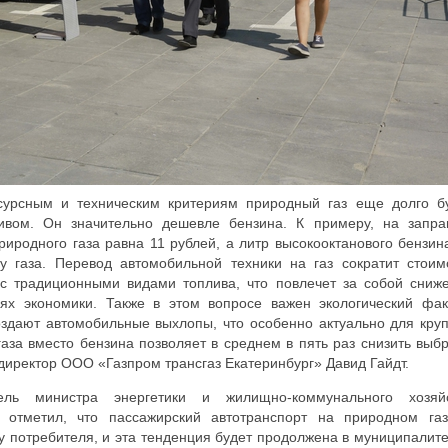
есурсным и техническим критериям природный газ еще долго б
ивом. Он значительно дешевле бензина. К примеру, на запра
риродного газа равна 11 рублей, а литр высокооктанового бензин
у газа. Перевод автомобильной техники на газ сократит стоим
 с традиционными видами топлива, что повлечет за собой сниж
ях экономики. Также в этом вопросе важен экологический фак
оздают автомобильные выхлопы, что особенно актуально для кру
газа вместо бензина позволяет в среднем в пять раз снизить выб
директор ООО «Газпром трансгаз Екатеринбург» Давид Гайдт.
ель министра энергетики и жилищно-коммунального хозяй
в отметил, что пассажирский автотранспорт на природном га
у потребителя, и эта тенденция будет продолжена в муниципалите