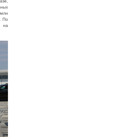
азе,
ьных
 млн
. По
я на