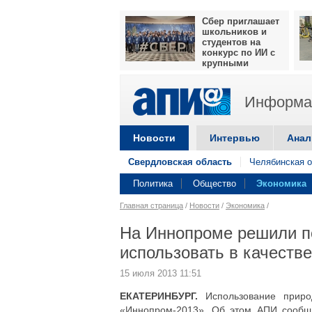
Сбер приглашает
школьников и
студентов на
конкурс по ИИ с
крупными
призами
Информац
Новости
Интервью
Анал
Свердловская область
Челябинская о
Политика
Общество
Экономика
Главная страница
/
Новости
/
Экономика
/
На Иннопроме решили по
использовать в качеств
15 июля 2013 11:51
ЕКАТЕРИНБУРГ.
Использование природ
«Иннопром-2013». Об этом АПИ сообщ