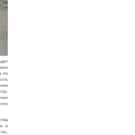
удет
вках
а по
ость
ение
тор.
пных
росы
ства
зе и
тах,