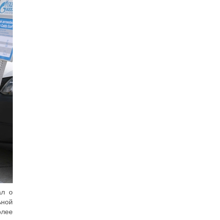
ал о
ьной
олее