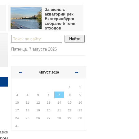
За июль с
акватории рек
Екатеринбурга
собрано 6 тонн
отходов
Пятница, 7 августа 2026
АВГУСТ 2026
ПН
ВТ
СР
ЧТ
ПТ
СБ
ВС
1
2
3
4
5
6
7
8
9
10
11
12
13
14
15
16
17
18
19
20
21
22
23
24
25
26
27
28
29
30
31
авке
пром