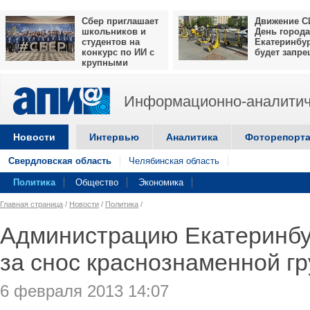
Сбер приглашает
Движение С
школьников и
День города
студентов на
Екатеринбу
конкурс по ИИ с
будет запр
крупными
призами
Информационно-аналитич
Новости
Интервью
Аналитика
Фоторепорт
Свердловская область
Челябинская область
Политика
Общество
Экономика
Главная страница
/
Новости
/
Политика
/
Администрацию Екатеринб
за снос краснознаменной г
6 февраля 2013 14:07