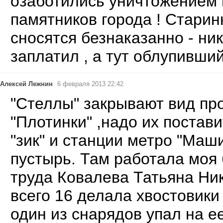
озаботились уничтожением 
памятников города ! Стари
сносятся безнаказанно - ник
заплатил , а тут облупивши
Алексей Лежнин
6 февраля 2013 22:42
"Стеллы" закрывают вид пр
"Плотинки" ,надо их постав
"зик" и станции метро "Маш
пустырь. Там работала моя
труда Ковалева Татьяна Ни
всего 16 делала хвостовики
один из снарядов упал на ее