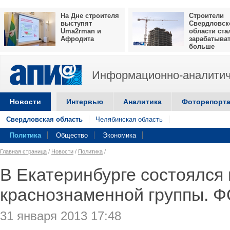
На Дне строителя
Строители
выступят
Свердловск
Uma2rman и
области ста
Афродита
зарабатыва
больше
Информационно-аналитич
Новости
Интервью
Аналитика
Фоторепорт
Свердловская область
Челябинская область
Политика
Общество
Экономика
Главная страница
/
Новости
/
Политика
/
В Екатеринбурге состоялся 
краснознаменной группы. 
31 января 2013 17:48