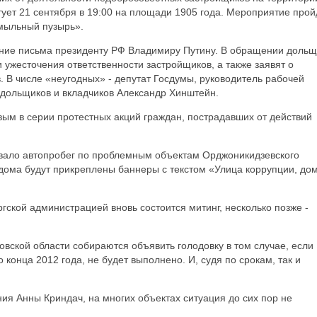
тует 21 сентября в 19:00 на площади 1905 года. Мероприятие прой
 мыльный пузырь».
ание письма президенту РФ Владимиру Путину. В обращении дольщ
 ужесточения ответственности застройщиков, а также заявят о
. В числе «неугодных» - депутат Госдумы, руководитель рабочей
 дольщиков и вкладчиков Александр Хинштейн.
вым в серии протестных акций граждан, пострадавших от действий
овало автопробег по проблемным объектам Орджоникидзевского
дома будут прикреплены баннеры с текстом «Улица коррупции, до
гской администрацией вновь состоится митинг, несколько позже -
вской области собираются объявить голодовку в том случае, если
конца 2012 года, не будет выполнено. И, судя по срокам, так и
я Анны Криндач, на многих объектах ситуация до сих пор не