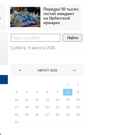
Порядка 50 тысяч
гостей ожидают
о
на Ирбитской
ярмарке
Суббота, 8 августа 2026
АВГУСТ 2026
ПН
ВТ
СР
ЧТ
ПТ
СБ
ВС
1
2
3
4
5
6
7
8
9
10
11
12
13
14
15
16
17
18
19
20
21
22
23
24
25
26
27
28
29
30
31
и