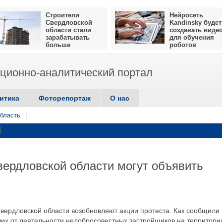
Строители
Нейросеть
Свердловской
Kandinsky будет
области стали
создавать виде
зарабатывать
для обучения
больше
роботов
ионно-аналитический портал
итика
Фоторепортаж
О нас
бласть
ердловской области могут объявить
вердловской области возобновляют акции протеста. Как сообщили
их от деятельности недобросовестных застройщиков на территори