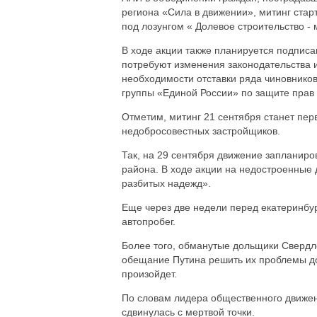
региона «Сила в движении», митинг стар
под лозунгом « Долевое строительство -
В ходе акции также планируется подпис
потребуют изменения законодательства и
необходимости отставки ряда чиновников
группы «Единой России» по защите прав
Отметим, митинг 21 сентября станет пер
недобросовестных застройщиков.
Так, на 29 сентября движение запланир
района. В ходе акции на недостроенные 
разбитых надежд».
Еще через две недели перед екатеринбур
автопробег.
Более того, обманутые дольщики Свердло
обещание Путина решить их проблемы до 
произойдет.
По словам лидера общественного движени
сдвинулась с мертвой точки.