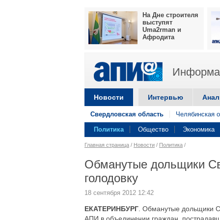
На Дне строителя
выступят
Uma2rman и
Афродита
Информац
Новости
Интервью
Анал
Свердловская область
Челябинская о
Политика
Общество
Экономика
Главная страница
/
Новости
/
Политика
/
Обманутые дольщики Св
голодовку
18 сентября 2012 12:42
ЕКАТЕРИНБУРГ
. Обманутые дольщики С
АПИ в объединении граждан, пострадавш