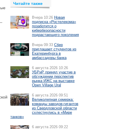
Читайте также
ные
Вчера 10:26
Новая
подписка «Ростелекома»
 –
позаботится о
кибербезопасности
подрастающего поколения
Вчера 09:33
Сбер
приглашает студентов из
Екатеринбурга в
амбассадоры банка
6 августа 2026 10:26
УБРиР принял участие в
обсуждении перспектив
рынка ИЖС на выставке
Open Village Ural
6 августа 2026 09:51
ской
Великолепная семерка:
команды заводов-гигантов
из Свердловской области
схлестнулись в «Мире
танков»
6 августа 2026 09:22