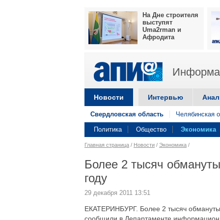
На Дне строителя
выступят
Uma2rman и
Афродита
Информац
Новости
Интервью
Анал
Свердловская область
Челябинская о
Политика
Общество
Экономика
Главная страница
/
Новости
/
Экономика
/
Более 2 тысяч обмануты
году
29 декабря 2011 13:51
ЕКАТЕРИНБУРГ. Более 2 тысяч обманутых
сообщили в Департаменте информационн