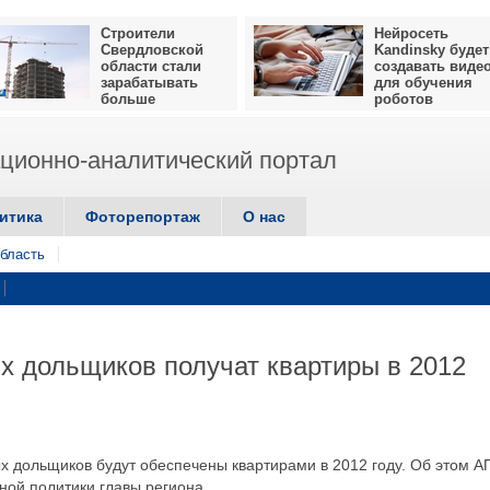
Строители
Нейросеть
Свердловской
Kandinsky будет
области стали
создавать виде
зарабатывать
для обучения
больше
роботов
ионно-аналитический портал
итика
Фоторепортаж
О нас
бласть
х дольщиков получат квартиры в 2012
 дольщиков будут обеспечены квартирами в 2012 году. Об этом А
ой политики главы региона.