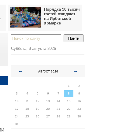
Порядка 50 тысяч
гостей ожидают
о
на Ирбитской
ярмарке
Суббота, 8 августа 2026
АВГУСТ 2026
ПН
ВТ
СР
ЧТ
ПТ
СБ
ВС
1
2
3
4
5
6
7
8
9
10
11
12
13
14
15
16
17
18
19
20
21
22
23
24
25
26
27
28
29
30
31
ПИ