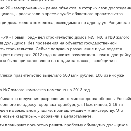
ено 20 «замороженных» ранее объектов, в которых свои долгождан
иков», - рассказали в пресс-службе областного правительства.
 три дома жилого комплекса, возводимого по адресу ул. Рощинская
О «УК «Новый Град» вел строительство домов №5, №8 и №9 жилого
тв дольщиков, без проведения на объектах государственной
ть строительства. Сейчас получено разрешение и уже ведется
о уже в феврале 2012 года появится возможность начать достройку
ых было приостановлено на стадии каркаса», - сообщили в
плекса правительство выделило 500 млн рублей, 100 из них уже
а №7 жилого комплекса намечено на 2013 год.
добивается получения разрешения от министерства обороны Россий
енного по адресу город Екатеринбург, ул. Пехотинцев, 3 16-ти
еден на земельном участке, принадлежащем министерству. Это
 новые квартиры», - добавили в Департаменте.
асти планируют полностью решить проблему обманутых дольщиков.