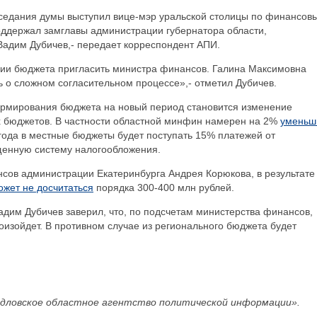
седания думы выступил вице-мэр уральской столицы по финансов
оддержал замглавы администрации губернатора области,
адим Дубичев,- передает корреспондент АПИ.
нии бюджета пригласить министра финансов. Галина Максимовна
ть о сложном согласительном процессе»,- отметил Дубичев.
рмирования бюджета на новый период становится изменение
х бюджетов. В частности областной минфин намерен на 2%
уменьш
года в местные бюджеты будет поступать 15% платежей от
енную систему налогообложения.
сов администрации Екатеринбурга Андрея Корюкова, в результате
ожет не досчитаться
порядка 300-400 млн рублей.
Вадим Дубичев заверил, что, по подсчетам министерства финансов,
оизойдет. В противном случае из регионального бюджета будет
дловское областное агентство политической информации».