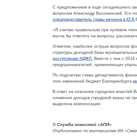
С предложением в ходе сегодняшнего за
вопросам Александр Высокинский. Его п
спецпредставитель главы региона в ЕГД
В
«Я считаю правильным при нулевом чте
могла бы ответить на вопросы, рассказа
Отметим, наиболее острым вопросом фо
структуры доходной базы муниципальны
поступление НДФЛ.
Вместе с тем с 2016 
предпринимателей, применяющих упрощ
По подсчетам главы департамента финан
этих изменений бюджет Екатеринбурга
м
В ответ на опасения городских властей 
снижения доходов городской казны не пр
выделена компенсация.
© Служба новостей «АПИ»
Опубликовано по материалам ИА «Свер