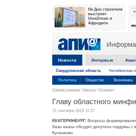
На Дне строителя
выступят
Uma2rman и
Афродита
Информац
Новости
Интервью
Анал
Свердловская область
Челябинская о
Политика
Общество
Экономика
Главная страница
/
Новости
/
Политика
/
Главу областного минфи
22 сентября 2015 11:27
ЕКАТЕРИНБУРГ.
Вопросы формирования б
базы казны обсудят депутаты гордумы с
Кулаченко.