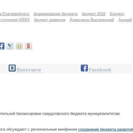
а Екатеринбурга
формирование бюджета
бюджет-2016
Бюджет
ступления НДФЛ
бюджет развития
Александр Высокинский
Андрей
Вконтакте
Facebook
ительной балансировки свердловского бюджета муниципалитетам
рга обсуждают с региональным минфином
сохранение бюджета развити