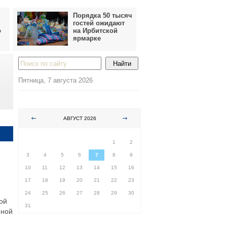
Порядка 50 тысяч
гостей ожидают
о
на Ирбитской
ярмарке
Пятница, 7 августа 2026
АВГУСТ 2026
ПН
ВТ
СР
ЧТ
ПТ
СБ
ВС
1
2
3
4
5
6
7
8
9
10
11
12
13
14
15
16
17
18
19
20
21
22
23
24
25
26
27
28
29
30
ой
31
иной