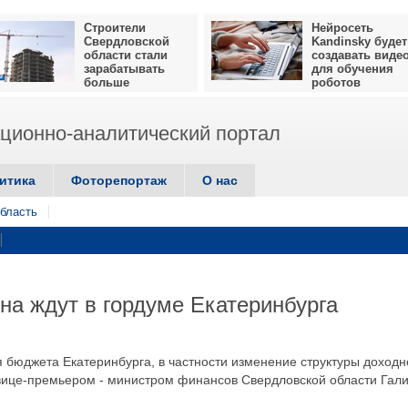
Строители
Нейросеть
Свердловской
Kandinsky будет
области стали
создавать виде
зарабатывать
для обучения
больше
роботов
ионно-аналитический портал
итика
Фоторепортаж
О нас
бласть
на ждут в гордуме Екатеринбурга
юджета Екатеринбурга, в частности изменение структуры доходн
 вице-премьером - министром финансов Свердловской области Гал