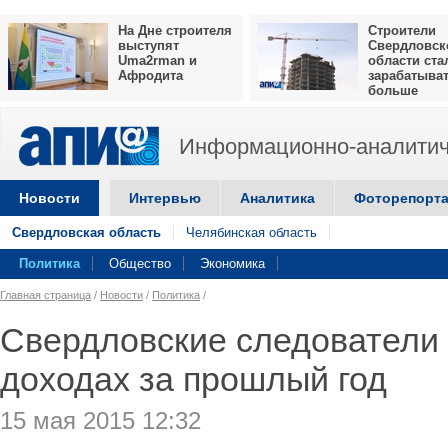
На Дне строителя
Строители
выступят
Свердловск
Uma2rman и
области ста
Афродита
зарабатыва
больше
Информационно-аналитич
Новости
Интервью
Аналитика
Фоторепорт
Свердловская область
Челябинская область
Политика
Общество
Экономика
Главная страница
/
Новости
/
Политика
/
Свердловские следователи 
доходах за прошлый год
15 мая 2015 12:32