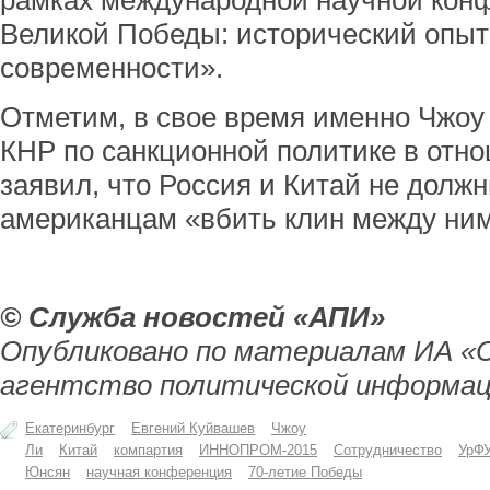
рамках международной научной кон
Великой Победы: исторический опы
современности».
Отметим, в свое время именно Чжоу
КНР по санкционной политике в отн
заявил, что Россия и Китай не долж
американцам «вбить клин между ни
© Служба новостей «АПИ»
Опубликовано по материалам ИА «
агентство политической информац
Екатеринбург
Евгений Куйвашев
Чжоу
Ли
Китай
компартия
ИННОПРОМ-2015
Сотрудничество
УрФ
Юнсян
научная конференция
70-летие Победы