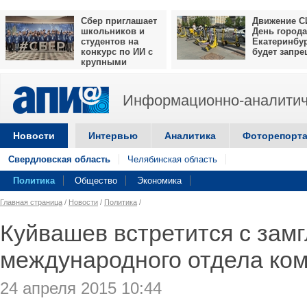
Сбер приглашает
Движение С
школьников и
День города
студентов на
Екатеринбу
конкурс по ИИ с
будет запр
крупными
призами
Информационно-аналитич
Новости
Интервью
Аналитика
Фоторепорт
Свердловская область
Челябинская область
Политика
Общество
Экономика
Главная страница
/
Новости
/
Политика
/
Куйвашев встретится с зам
международного отдела ком
24 апреля 2015 10:44