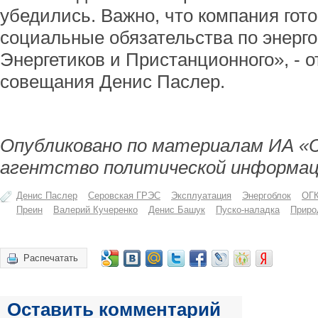
убедились. Важно, что компания гот
социальные обязательства по энерг
Энергетиков и Пристанционного», - 
совещания Денис Паслер.
Опубликовано по материалам ИА «
агентство политической информац
Денис Паслер
Серовская ГРЭС
Эксплуатация
Энергоблок
ОГК
Преин
Валерий Кучеренко
Денис Башук
Пуско-наладка
Приро
Распечатать
Оставить комментарий