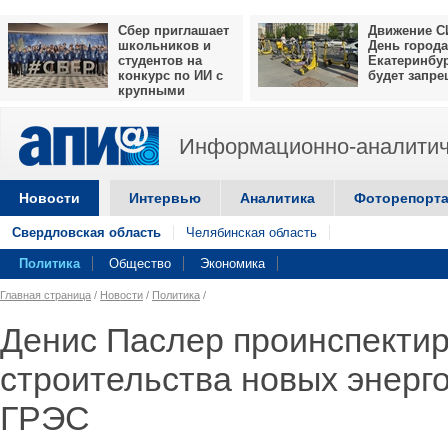
Сбер приглашает
Движение С
школьников и
День города
студентов на
Екатеринбу
конкурс по ИИ с
будет запр
крупными
призами
Информационно-аналитич
Новости
Интервью
Аналитика
Фоторепорт
Свердловская область
Челябинская область
Политика
Общество
Экономика
Главная страница
/
Новости
/
Политика
/
Денис Паслер проинспектир
строительства новых энерг
ГРЭС