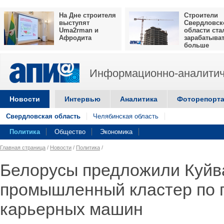
На Дне строителя
Строители
выступят
Свердловск
Uma2rman и
области ста
Афродита
зарабатыва
больше
Информационно-аналитич
Новости
Интервью
Аналитика
Фоторепорт
Свердловская область
Челябинская область
Политика
Общество
Экономика
Главная страница
/
Новости
/
Политика
/
Белорусы предложили Куйв
промышленный кластер по 
карьерных машин