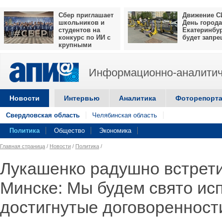
Сбер приглашает
Движение С
школьников и
День города
студентов на
Екатеринбу
конкурс по ИИ с
будет запр
крупными
призами
Информационно-аналитич
Новости
Интервью
Аналитика
Фоторепорт
Свердловская область
Челябинская область
Политика
Общество
Экономика
Главная страница
/
Новости
/
Политика
/
Лукашенко радушно встрет
Минске: Мы будем свято ис
достигнутые договоренност