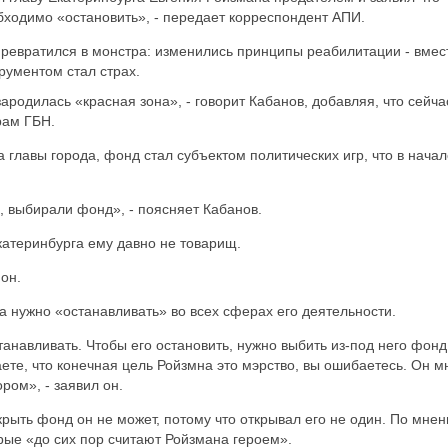
бходимо «остановить», - передает корреспондент АПИ.
превратился в монстра: изменились принципы реабилитации - вмес
рументом стал страх.
ародилась «красная зона», - говорит Кабанов, добавляя, что сейча
рам ГБН.
 главы города, фонд стал субъектом политических игр, что в начал
, выбирали фонд», - поясняет Кабанов.
катеринбурга ему давно не товарищ.
 он.
а нужно «останавливать» во всех сферах его деятельности.
анавливать. Чтобы его остановить, нужно выбить из-под него фонд
ете, что конечная цель Ройзмна это мэрство, вы ошибаетесь. Он м
ором», - заявил он.
крыть фонд он не может, потому что открывал его не один. По мне
рые «до сих пор считают Ройзмана героем».