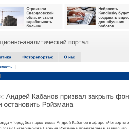
Строители
Нейросеть
Свердловской
Kandinsky будет
области стали
создавать виде
зарабатывать
для обучения
больше
роботов
ионно-аналитический портал
итика
Фоторепортаж
О нас
бласть
ь»: Андрей Кабанов призвал закрыть фо
 и остановить Ройзмана
фонда «Город без наркотиков» Андрей Кабанов в эфире «Четвертого
ал главу Екатеринбурга Евгения Ройзмана предателем и заявил что