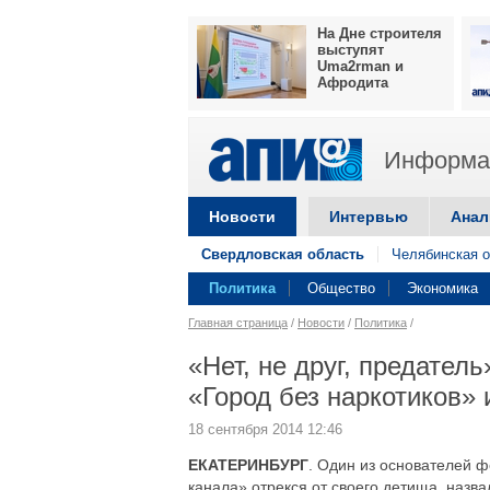
На Дне строителя
выступят
Uma2rman и
Афродита
Информац
Новости
Интервью
Анал
Свердловская область
Челябинская о
Политика
Общество
Экономика
Главная страница
/
Новости
/
Политика
/
«Нет, не друг, предател
«Город без наркотиков»
18 сентября 2014 12:46
ЕКАТЕРИНБУРГ
. Один из основателей 
канала» отрекся от своего детища, назв