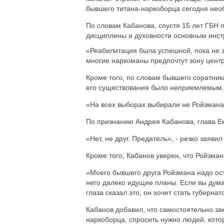
бывшего титана-наркоборца сегодня нео
По словам Кабанова, спустя 15 лет ГБН 
дисциплины и духовности основным инст
«Реабилитация была успешной, пока не з
многие наркоманы предпочтут зону цент
Кроме того, по словам бывшего соратника
его существования было неприемлемым.
«На всех выборах выбирали не Ройзмана
По признанию Андрея Кабанова, глава Е
«Нет, не друг. Предатель», - резко заявил
Кроме того, Кабанов уверен, что Ройзман
«Моего бывшего друга Ройзмана надо ост
него далеко идущие планы. Если вы дума
глаза сказал это, он хочет стать губернат
Кабанов добавил, что самостоятельно за
наркоборца, спросить нужно людей, кото