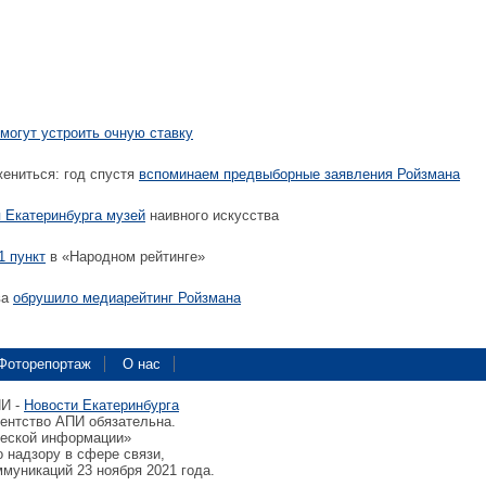
могут устроить очную ставку
ениться: год спустя
вспоминаем предвыборные заявления Ройзмана
 Екатеринбурга музей
наивного искусства
1 пункт
в «Народном рейтинге»
ва
обрушило медиарейтинг Ройзмана
Фоторепортаж
О нас
ПИ -
Новости Екатеринбурга
гентство АПИ обязательна.
ческой информации»
 надзору в сфере связи,
муникаций 23 ноября 2021 года.