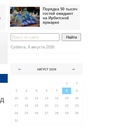
Порядка 50 тысяч
гостей ожидают
о
на Ирбитской
ярмарке
Суббота, 8 августа 2026
АВГУСТ 2026
ПН
ВТ
СР
ЧТ
ПТ
СБ
ВС
1
2
3
4
5
6
7
8
9
нд
10
11
12
13
14
15
16
17
18
19
20
21
22
23
24
25
26
27
28
29
30
31