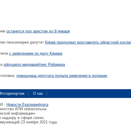
инев
останется под арестом до 9 января
ве пенсионерки депутат
Кинев продолжит возглавлять областной хоспи
упили
с заявлением по делу Кинева
ва
обрушило медиарейтинг Ройзмана
уголовка:
помощница депутата подала заявления в полицию
Фоторепортаж
О нас
ПИ -
Новости Екатеринбурга
гентство АПИ обязательна.
ческой информации»
 надзору в сфере связи,
муникаций 23 ноября 2021 года.