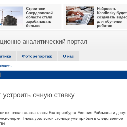
Строители
Нейросеть
Свердловской
Kandinsky будет
области стали
создавать виде
зарабатывать
для обучения
больше
роботов
ионно-аналитический портал
итика
Фоторепортаж
О нас
бласть
 устроить очную ставку
тоится очная ставка главы Екатеринбурга Евгения Ройзмана и депут
енсионерки. Глава уральской столице уже прибыл в следственное
ПИ.