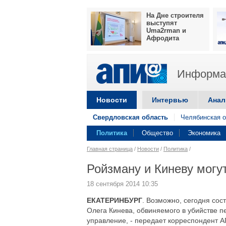
На Дне строителя
выступят
Uma2rman и
Афродита
Информац
Новости
Интервью
Анал
Свердловская область
Челябинская о
Политика
Общество
Экономика
Главная страница
/
Новости
/
Политика
/
Ройзману и Киневу могут
18 сентября 2014 10:35
ЕКАТЕРИНБУРГ
. Возможно, сегодня сос
Олега Кинева, обвиняемого в убийстве п
управление, - передает корреспондент А