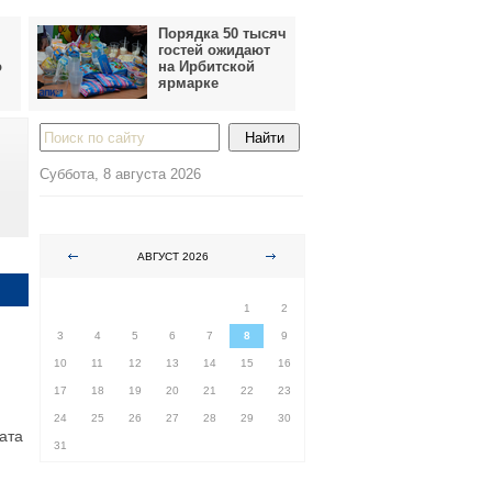
Порядка 50 тысяч
гостей ожидают
о
на Ирбитской
ярмарке
Суббота, 8 августа 2026
АВГУСТ 2026
ПН
ВТ
СР
ЧТ
ПТ
СБ
ВС
1
2
3
4
5
6
7
8
9
10
11
12
13
14
15
16
17
18
19
20
21
22
23
24
25
26
27
28
29
30
ата
31