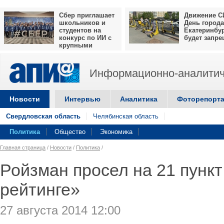
Сбер приглашает
Движение С
школьников и
День города
студентов на
Екатеринбу
конкурс по ИИ с
будет запр
крупными
призами
Информационно-аналитич
Новости
Интервью
Аналитика
Фоторепорт
Свердловская область
Челябинская область
Политика
Общество
Экономика
Главная страница
/
Новости
/
Политика
/
Ройзман просел на 21 пунк
рейтинге»
27 августа 2014 12:00