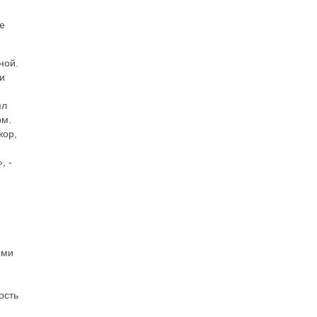
е
ной.
и
ял
ом.
жор,
, -
ыми
ость