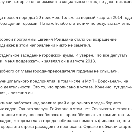
лучаи, которые он описывает в социальных сетях, не дают никаког
да провел порядка 30 приемов. Только за первый квартал 2014 года
бращений горожан. Но какой-либо статистики по результатам этих
борной программы Евгения Ройзмана стало бы возращение
движек в этом направлении никто не заметил.
тдельное заседание городской думы. И уверен, что все депутаты,
, меня поддержат», - заявлял он в августе 2013.
добного от главы города-председателя гордумы не слышали.
униципального предприятия, в том числе и МУП «Водоканал», на
о деятельности. Это то, что прописано в уставе. Конечно, тут долж
», - пояснил он.
активно работает над реализацией еще одного предвыборного
х садов. Однако заслуги Ройзмана в этом нет. Открывать и строить
остоянии этому поспособствовать, пролоббировать открытие того ил
 садов, которым глава города собирался помогать финансово, то и
 города эта строка расходов не прописана. Однако в области старт