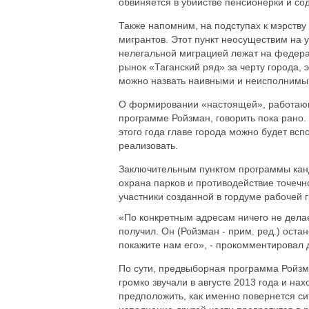
обвиняется в убийстве пенсионерки и со
Также напомним, на подступах к мэрству
мигрантов. Этот пункт неосуществим на 
нелегальной миграцией лежат на федера
рынок «Таганский ряд» за черту города, 
можно назвать наивными и неисполнимы
О формировании «настоящей», работающе
программе Ройзман, говорить пока рано.
этого года главе города можно будет вс
реализовать.
Заключительным пунктом программы канд
охрана парков и противодействие точечно
участники созданной в гордуме рабочей г
«По конкретным адресам ничего не делае
получил. Он (Ройзман - прим. ред.) остано
покажите нам его», - прокомментировал 
По сути, предвыборная программа Ройзм
громко звучали в августе 2013 года и на
предположить, как именно повернется сит