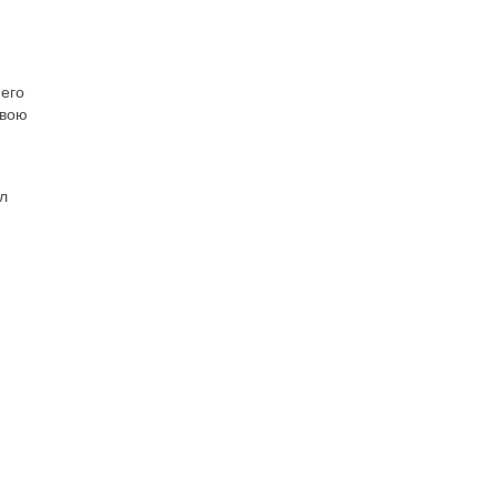
 его
свою
л