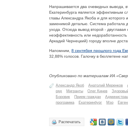
Напрашивается два очевидных вывода, вт
Екатеринбурга является эффективным с
главы Александра Якоба и для которого 
заменимой деталью. Система работала до
ухода. Отсюда вывод второй - двуглава
неэффективность или недоработанность -
Аркадий Чернецкий) городу вполне доста
Напомним,
8 сентября прошлого года Ев
32,88% голосов. Галочку в бюллетене на
Опубликовано по материалам ИА «Свер
Александр Якоб
Анатолий Меренков
ряд
Мигранты
Олег Кинев
Здоровый
Боровик
Прием граждан
Администрац
программа
Екатеринбург
Мэр
Евген
Распечатать