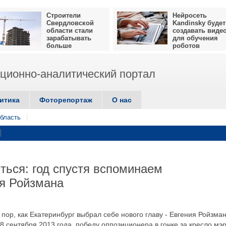
Строители
Нейросеть
Свердловской
Kandinsky будет
области стали
создавать виде
зарабатывать
для обучения
больше
роботов
ионно-аналитический портал
итика
Фоторепортаж
О нас
бласть
ться: год спустя вспоминаем
я Ройзмана
 пор, как Екатеринбург выбрал себе нового главу - Евгения Ройзман
8 сентября 2013 года, победу оппозиционера в гонке за кресло мэ