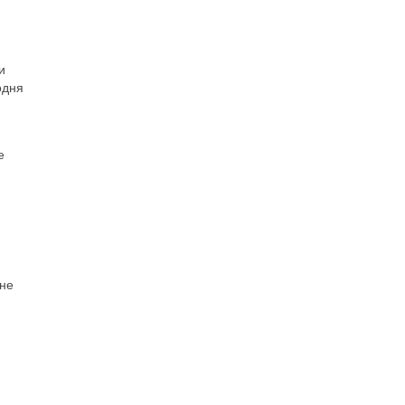
и
одня
е
 не