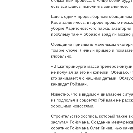
бюджетный процесс, в конце осени будут
есть все шансы исполнить заявленное.
Еще с одним предвыборным обещанием - 
Как и заявлялось, в городе прошло неск
уборке Харитоновского парка, акватории
проблему таким образом вряд ли можно р
Обещание прививать маленьким екатерин
том же ключе. Личный пример и показат
глобально.
«В Екатеринбурге масса тренеров-энтузи
не получая за это ни копейки. Обещаю, ч
кто занимается с нашими детьми. Обязую
кандидат Ройзман.
Известно, что в видимом диапазоне ситу
из подполья в соцсетях Ройзман не расс
хорошими новостями.
Строительство хосписа, который также в
заслугам Ройзмана. Создание медучрежд
соратник Ройзмана Олег Кинев, чью канди