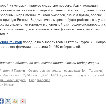
орой из которых - прямое следствие первого. Администрация
лаженным механизмом, который успешно работает под началом ее
избранный мэр Евгений Ройзман оказался, скажем прямо, вполне
 прихода Евгения Вадимовича в мэрию и будет работать в случае
я схема управления городом в очередной раз продемонстрировала 
 так или иначе одного сильного главы (каким в свое время был
точно.
гений Ройзман
победил на выборах главы Екатеринбурга. Он набра
против его фамилии поставили 94 450 избирателей.
дловское областное агентство политической информации».
Анатолий Гагарин
Общественная палата
овощебаза №4
Таганский
 образ жизни
Субботник
ДОУ
МУП Водоканал
соцсети
Евгений
ия Екатеринбурга
Предвыборная
ий Ройзман