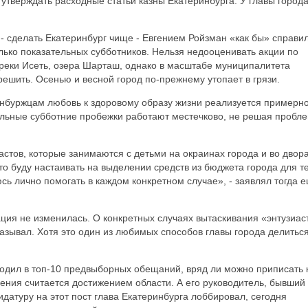
 утверждать расходные статьи казны Екатеринбурга. У главы город
сделать Екатеринбург чище - Евгением Ройзман «как бы» справил
олько показательных субботников. Нельзя недооценивать акции по
 реки Исеть, озера Шарташ, однако в масштабе муниципалитета
ешить. Осенью и весной город по-прежнему утопает в грязи.
буржцам любовь к здоровому образу жизни реализуется примерно
ельные субботние пробежки работают местечково, не решая пробл
астов, которые занимаются с детьми на окраинах города и во двора
то буду настаивать на выделении средств из бюджета города для те
сь лично помогать в каждом конкретном случае», - заявлял тогда 
ация не изменилась. О конкретных случаях вытаскивания «энтузиас
казывал. Хотя это один из любимых способов главы города делитьс
ходил в топ-10 предвыборных обещаний, вряд ли можно приписать 
ения считается достижением области. А его руководитель, бывший
датуру на этот пост глава Екатеринбурга лоббировал, сегодня