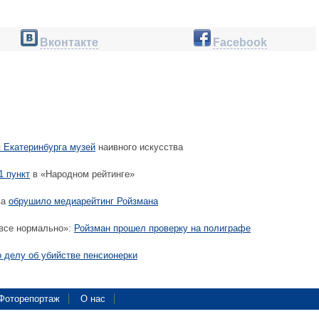
Вконтакте
Facebook
 Екатеринбурга музей
наивного искусства
1 пункт
в «Народном рейтинге»
ва
обрушило медиарейтинг Ройзмана
все нормально»:
Ройзман прошел проверку на полиграфе
о делу об убийстве пенсионерки
Фоторепортаж
О нас