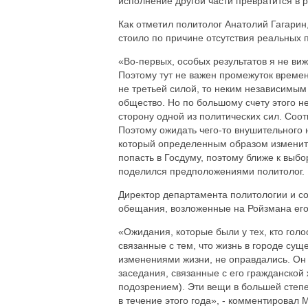
исполнение другой части превратится в 
Как отметил политолог Анатолий Гагарин,
стоило по причине отсутствия реальных 
«Во-первых, особых результатов я не виж
Поэтому тут не важен промежуток времен
не третьей силой, то неким независимым
общество. Но по большому счету этого н
сторону одной из политических сил. Соо
Поэтому ожидать чего-то внушительного н
который определенным образом изменит е
попасть в Госдуму, поэтому ближе к выбо
поделился предположениями политолог.
Директор департамента политологии и со
обещания, возложенные на Ройзмана его 
«Ожидания, которые были у тех, кто голо
связанные с тем, что жизнь в городе су
изменениями жизни, не оправдались. Он
заседания, связанные с его гражданской 
подозрением). Эти вещи в большей степе
в течение этого года», - комментировал