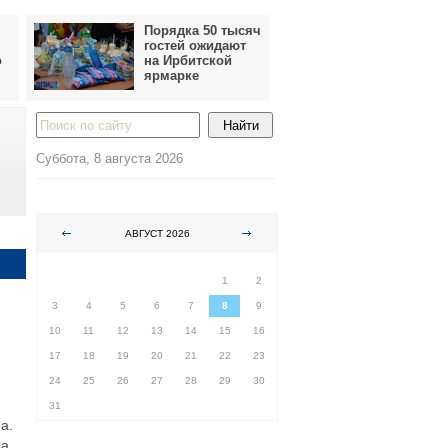
Порядка 50 тысяч
гостей ожидают
о
на Ирбитской
ярмарке
Суббота, 8 августа 2026
АВГУСТ 2026
ПН
ВТ
СР
ЧТ
ПТ
СБ
ВС
1
2
3
4
5
6
7
8
9
10
11
12
13
14
15
16
17
18
19
20
21
22
23
24
25
26
27
28
29
30
31
а.
ра