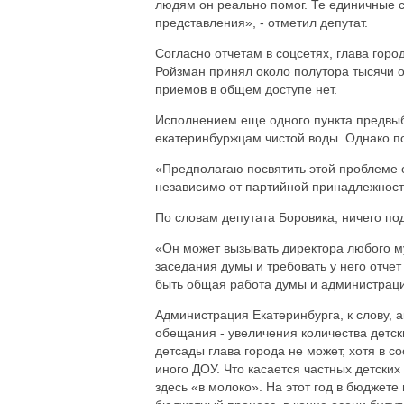
людям он реально помог. Те единичные с
представления», - отметил депутат.
Согласно отчетам в соцсетях, глава горо
Ройзман принял около полутора тысячи о
приемов в общем доступе нет.
Исполнением еще одного пункта предвы
екатеринбуржцам чистой воды. Однако по
«Предполагаю посвятить этой проблеме о
независимо от партийной принадлежности
По словам депутата Боровика, ничего по
«Он может вызывать директора любого м
заседания думы и требовать у него отчет 
быть общая работа думы и администрации
Администрация Екатеринбурга, к слову, 
обещания - увеличения количества детски
детсады глава города не может, хотя в с
иного ДОУ. Что касается частных детских
здесь «в молоко». На этот год в бюджете