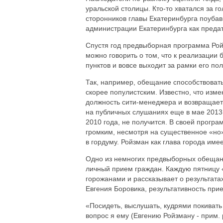
уральской столицы. Кто-то хватался за го
сторонников главы Екатеринбурга поуба
администрации Екатеринбурга как предат
Спустя год предвыборная программа Рой
можно говорить о том, что к реализации 
пунктов и вовсе выходит за рамки его по
Так, например, обещание способствоват
скорее популистским. Известно, что изме
должность сити-менеджера и возвращае
на публичных слушаниях еще в мае 2013 
2010 года, не получится. В своей прогр
громким, несмотря на существенное «но»
в гордуму. Ройзман как глава города имее
Одно из немногих предвыборных обещани
личный прием граждан. Каждую пятницу «
горожанами и рассказывает о результата
Евгения Боровика, результативность при
«Посидеть, выслушать, кудрями покивать 
вопрос я ему (Евгению Ройзману - прим. р