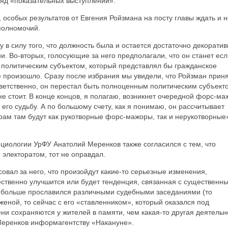
ряд «показательных выступлений».
 особых результатов от Евгения Ройзмана на посту главы ждать и н
полномочий.
у в силу того, что должность была и остается достаточно декоратив
и. Во-вторых, голосующие за него предполагали, что он станет есл
 политическим субъектом, который представлял бы гражданское
е произошло. Сразу после избрания мы увидели, что Ройзман прин
тветственно, он перестал быть полноценным политическим субъект
е стоит. В конце концов, я полагаю, возникнет очередной форс-ма
го судьбу. А по большому счету, как я понимаю, он рассчитывает
рам там будут как рукотворные форс-мажоры, так и нерукотворные»
циологии УрФУ Анатолий Меренков также согласился с тем, что
электоратом, тот не оправдал.
совал за него, что произойдут какие-то серьезные изменения,
щественно улучшится или будет тенденция, связанная с существенн
 больше прославился различными судебными заседаниями (то
женой, то сейчас с его «ставленником», который оказался под
ни сохраняются у жителей в памяти, чем какая-то другая деятельн
 Меренков информагентству «Накануне».