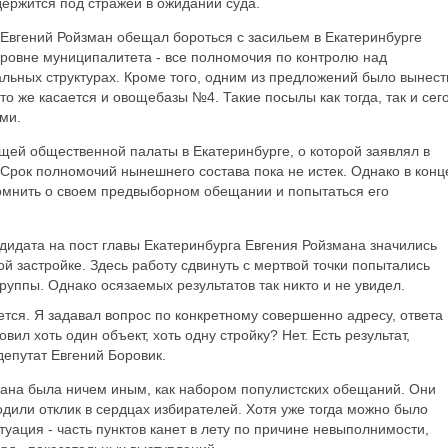
держится под стражей в ожидании суда.
 Евгений Ройзман обещал бороться с засильем в Екатеринбурге
уровне муниципалитета - все полномочия по контролю над
льных структурах. Кроме того, одним из предложений было вынест
это же касается и овощебазы №4. Такие посылы как тогда, так и сег
ми.
й общественной палаты в Екатеринбурге, о которой заявлял в
 Срок полномочий нынешнего состава пока не истек. Однако в конц
помнить о своем предвыборном обещании и попытаться его
идата на пост главы Екатеринбурга Евгения Ройзмана значились
й застройке. Здесь работу сдвинуть с мертвой точки попытались
руппы. Однако осязаемых результатов так никто и не увидел.
тся. Я задавал вопрос по конкретному совершенно адресу, ответа
вил хоть один объект, хоть одну стройку? Нет. Есть результат,
депутат Евгений Боровик.
ана была ничем иным, как набором популистских обещаний. Они
ходили отклик в сердцах избирателей. Хотя уже тогда можно было
уация - часть пунктов канет в лету по причине невыполнимости,