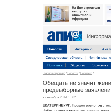
На Дне строителя
выступят
Uma2rman и
Афродита
Информац
Новости
Интервью
Анал
Свердловская область
Челябинская о
Политика
Общество
Экономика
Главная страница
/
Новости
/
Политика
/
Обещать не значит жени
предвыборные заявлени
9 сентября 2014 18:02
ЕКАТЕРИНБУРГ
. Прошел ровно год с тех
Наблюдатели по-разному оценили тогда, 