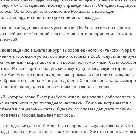
лову, кто-то праздновал победу справедливости. Сегодня, год спуст
вилось. Одни расценили сближение Ройзмана с командой
ельство, другие просто не увидели реальных дел.
змана выглядит как минимум наивно. Пробежавшись по пунктам,
большей части обещаний глава города так и не приступил, а часть
лномочий.
ь возвращению в Екатеринбург выборов единого «сильного» мэра 
нения в городской устав, согласно которым в 2018 году ликвидируе
тся «единый» мэр, наделенный всеми полномочиями, были одобре
года. Раньше срока вернуть систему, существовавшую в городе до
амме Ройзман это признавал, однако громкое заявление оставалось
. Кроме того, поправки в устав должны быть внесены на рассмотр
т на это право, однако пока что им не воспользовался.
й, которое глава Екатеринбурга исполняет вполне добросовестно 
с десяти утра и до последнего человека» Ройзман встречается с
х бесед в социальных сетях. Однако, по словам депутата гордумы
емов главы города вызывает вопросы.
- это одна ситуация. У меня был вопрос по результативности. Этот
ед.) задавал, и он на него так и не ответил. Хочется понять, сколь