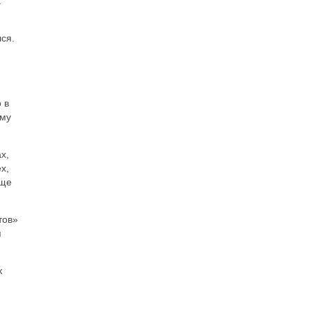
а
ся.
 в
ему
х,
х,
еще
тов»
я
к