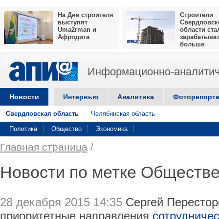
На Дне строителя
Строители
выступят
Свердловск
Uma2rman и
области ста
Афродита
зарабатыва
больше
Информационно-аналитич
Новости
Интервью
Аналитика
Фоторепорт
Свердловская область
Челябинская область
Политика
Общество
Экономика
Главная страница
/
Новости по метке Обществе
28 декабря 2015 14:35
Сергей Перестор
приоритетные направления
сотрудничес