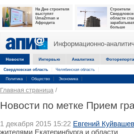
На Дне строителя
Строители
выступят
Свердловск
Uma2rman и
области ста
Афродита
зарабатыва
больше
Информационно-аналитич
Новости
Интервью
Аналитика
Фоторепорт
Свердловская область
Челябинская область
Политика
Общество
Экономика
Главная страница
/
Новости по метке Прием гр
1 декабря 2015 15:22
Евгений Куйвашев
жителями Екатеринбурга и области