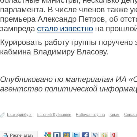
областные министры, несколько депу
парламента. В числе членов также у
премьера Александр Петров, об отста
зампреда
стало известно
на прошлой
Курировать работу группы поручено
кабмина Владимиру Власову.
Опубликовано по материалам ИА «
агентство политической информац
Екатеринбург
Евгений Куйвашев
Рабочая группа
Крым
Севас
Распечатать