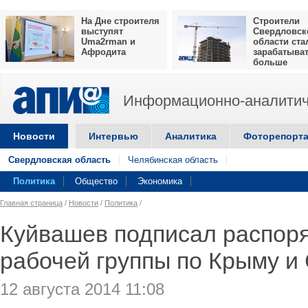
На Дне строителя
Строители
выступят
Свердловск
Uma2rman и
области ста
Афродита
зарабатыва
больше
Информационно-аналитич
Новости
Интервью
Аналитика
Фоторепорт
Свердловская область
Челябинская область
Политика
Общество
Экономика
Главная страница
/
Новости
/
Политика
/
Куйвашев подписал распор
рабочей группы по Крыму и
12 августа 2014 11:08