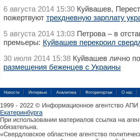
6 августа 2014 15:30
Куйвашев, Перест
пожертвуют
трехдневную зарплату ук
5 августа 2014 13:03
Петрова – в отстав
премьеры:
Куйвашев перекроил сверд
30 июля 2014 15:38
Куйвашев лично п
размещения беженцев с Украины
Новости
Интервью
Аналитика
Фоторепортаж
О нас
1999 - 2022 © Информационное агентство АПИ
Екатеринбурга
При использовании материалов ссылка на аге
обязательна.
«Свердловское областное агентство политиче