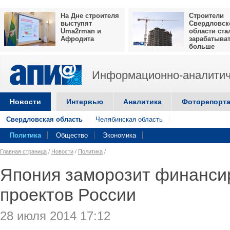
На Дне строителя
Строители
выступят
Свердловск
Uma2rman и
области ста
Афродита
зарабатыва
больше
Информационно-аналитич
Новости
Интервью
Аналитика
Фоторепорт
Свердловская область
Челябинская область
Политика
Общество
Экономика
Главная страница
/
Новости
/
Политика
/
Япония заморозит финанси
проектов России
28 июля 2014 17:12