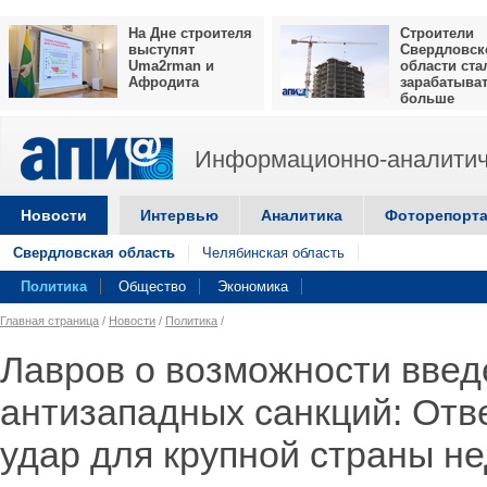
На Дне строителя
Строители
выступят
Свердловск
Uma2rman и
области ста
Афродита
зарабатыва
больше
Информационно-аналитич
Новости
Интервью
Аналитика
Фоторепорт
Свердловская область
Челябинская область
Политика
Общество
Экономика
Главная страница
/
Новости
/
Политика
/
Лавров о возможности введ
антизападных санкций: Отв
удар для крупной страны н