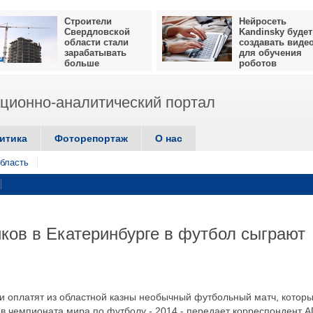
Строители
Нейросеть
Свердловской
Kandinsky будет
области стали
создавать виде
зарабатывать
для обучения
больше
роботов
ионно-аналитический портал
итика
Фоторепортаж
О нас
бласть
ов в Екатеринбурге в футбол сыграют
ки оплатят из областной казны необычный футбольный матч, котор
в чемпионата мира по футболу - 2014,- передает корреспондент А