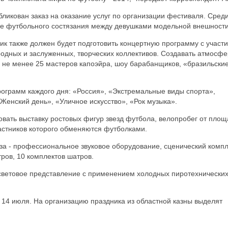
ликован заказ на оказание услуг по организации фестиваля. Сред
ние футбольного состязания между девушками модельной внешности
ик также должен будет подготовить концертную программу с участ
одных и заслуженных, творческих коллективов. Создавать атмосфе
, не менее 25 мастеров капоэйра, шоу барабанщиков, «бразильски
рограмм каждого дня: «Россия», «Экстремальные виды спорта»,
«Женский день», «Уличное искусство», «Рок музыка».
вать выставку ростовых фигур звезд футбола, велопробег от пло
астников которого обменяются футболками.
за - профессиональное звуковое оборудование, сценический компл
ров, 10 комплектов шатров.
световое представление с применением холодных пиротехнически
о 14 июля. На организацию праздника из областной казны выделят