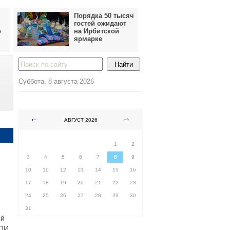
Порядка 50 тысяч
гостей ожидают
о
на Ирбитской
ярмарке
Суббота, 8 августа 2026
АВГУСТ 2026
ПН
ВТ
СР
ЧТ
ПТ
СБ
ВС
1
2
3
4
5
6
7
8
9
10
11
12
13
14
15
16
17
18
19
20
21
22
23
24
25
26
27
28
29
30
31
ый
ПИ.