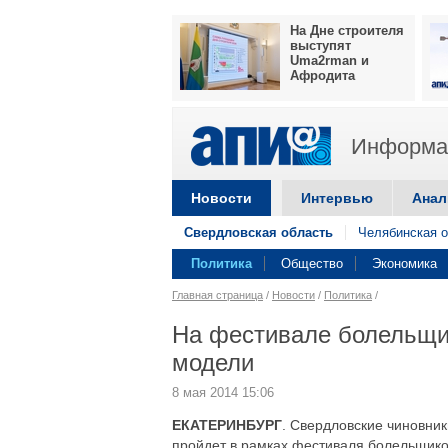
На Дне строителя
выступят
Uma2rman и
Афродита
Информац
Новости
Интервью
Анал
Свердловская область
Челябинская о
Политика
Общество
Экономика
Главная страница
/
Новости
/
Политика
/
На фестивале болельщик
модели
8 мая 2014 15:06
ЕКАТЕРИНБУРГ
. Свердловские чиновни
пройдет в рамках фестиваля болельщико