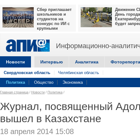
Сбер приглашает
Движение С
школьников и
День города
студентов на
Екатеринбу
конкурс по ИИ с
будет запр
крупными
призами
Информационно-аналитич
Новости
Интервью
Аналитика
Фоторепорт
Свердловская область
Челябинская область
Политика
Общество
Экономика
Главная страница
/
Новости
/
Политика
/
Журнал, посвященный Адол
вышел в Казахстане
18 апреля 2014 15:08